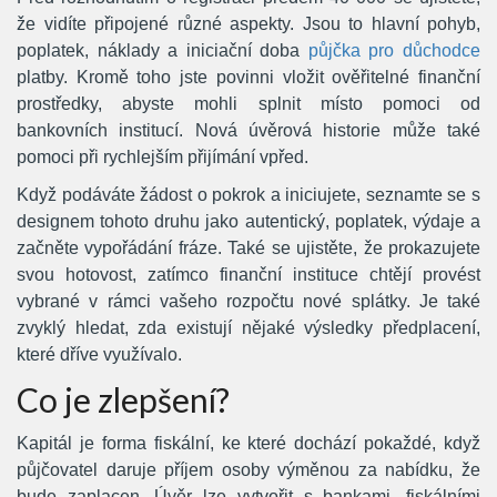
že vidíte připojené různé aspekty. Jsou to hlavní pohyb,
poplatek, náklady a iniciační doba
půjčka pro důchodce
platby. Kromě toho jste povinni vložit ověřitelné finanční
prostředky, abyste mohli splnit místo pomoci od
bankovních institucí. Nová úvěrová historie může také
pomoci při rychlejším přijímání vpřed.
Když podáváte žádost o pokrok a iniciujete, seznamte se s
designem tohoto druhu jako autentický, poplatek, výdaje a
začněte vypořádání fráze. Také se ujistěte, že prokazujete
svou hotovost, zatímco finanční instituce chtějí provést
vybrané v rámci vašeho rozpočtu nové splátky. Je také
zvyklý hledat, zda existují nějaké výsledky předplacení,
které dříve využívalo.
Co je zlepšení?
Kapitál je forma fiskální, ke které dochází pokaždé, když
půjčovatel daruje příjem osoby výměnou za nabídku, že
bude zaplacen. Úvěr lze vytvořit s bankami, fiskálními