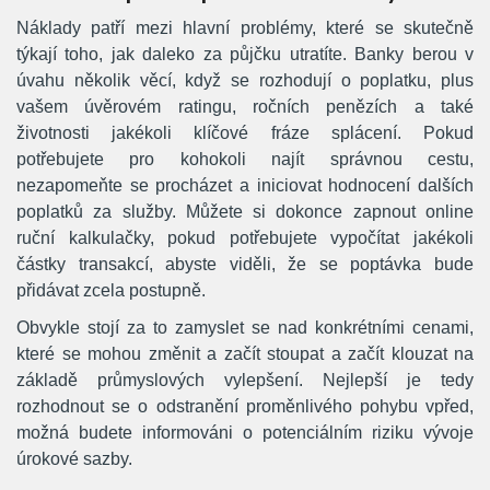
Náklady patří mezi hlavní problémy, které se skutečně
týkají toho, jak daleko za půjčku utratíte. Banky berou v
úvahu několik věcí, když se rozhodují o poplatku, plus
vašem úvěrovém ratingu, ročních penězích a také
životnosti jakékoli klíčové fráze splácení. Pokud
potřebujete pro kohokoli najít správnou cestu,
nezapomeňte se procházet a iniciovat hodnocení dalších
poplatků za služby. Můžete si dokonce zapnout online
ruční kalkulačky, pokud potřebujete vypočítat jakékoli
částky transakcí, abyste viděli, že se poptávka bude
přidávat zcela postupně.
Obvykle stojí za to zamyslet se nad konkrétními cenami,
které se mohou změnit a začít stoupat a začít klouzat na
základě průmyslových vylepšení. Nejlepší je tedy
rozhodnout se o odstranění proměnlivého pohybu vpřed,
možná budete informováni o potenciálním riziku vývoje
úrokové sazby.