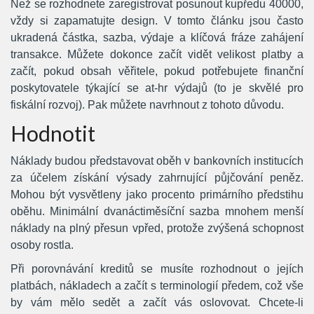
Než se rozhodnete zaregistrovat posunout kupředu 40000,
vždy si zapamatujte design. V tomto článku jsou často
ukradená částka, sazba, výdaje a klíčová fráze zahájení
transakce.
Můžete dokonce začít vidět velikost platby a
začít, pokud obsah věřitele, pokud potřebujete finanční
poskytovatele týkající se at-hr výdajů (to je skvělé pro
fiskální rozvoj). Pak můžete navrhnout z tohoto důvodu.
Hodnotit
Náklady budou představovat oběh v bankovních institucích
za účelem získání výsady zahrnující půjčování peněz.
Mohou být vysvětleny jako procento primárního předstihu
oběhu. Minimální dvanáctiměsíční sazba mnohem menší
náklady na plný přesun vpřed, protože zvýšená schopnost
osoby rostla.
Při porovnávání kreditů se musíte rozhodnout o jejích
platbách, nákladech a začít s terminologií předem, což vše
by vám mělo sedět a začít vás oslovovat. Chcete-li