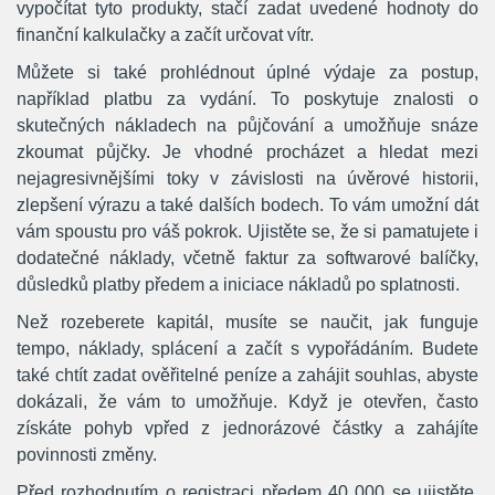
vypočítat tyto produkty, stačí zadat uvedené hodnoty do
finanční kalkulačky a začít určovat vítr.
Můžete si také prohlédnout úplné výdaje za postup,
například platbu za vydání. To poskytuje znalosti o
skutečných nákladech na půjčování a umožňuje snáze
zkoumat půjčky. Je vhodné procházet a hledat mezi
nejagresivnějšími toky v závislosti na úvěrové historii,
zlepšení výrazu a také dalších bodech. To vám umožní dát
vám spoustu pro váš pokrok. Ujistěte se, že si pamatujete i
dodatečné náklady, včetně faktur za softwarové balíčky,
důsledků platby předem a iniciace nákladů po splatnosti.
Než rozeberete kapitál, musíte se naučit, jak funguje
tempo, náklady, splácení a začít s vypořádáním. Budete
také chtít zadat ověřitelné peníze a zahájit souhlas, abyste
dokázali, že vám to umožňuje. Když je otevřen, často
získáte pohyb vpřed z jednorázové částky a zahájíte
povinnosti změny.
Před rozhodnutím o registraci předem 40 000 se ujistěte,