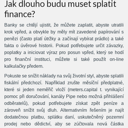
Jak dlouho budu muset splatit
finance?
Banky se chtějí ujistit, že můžete zaplatit, abyste utratili
krok vpřed, a obvykle by měly mít zavedené papírování s
penězi (často platí útržky a začínají vybírat prádlo) a také
fakta o úvěrové historii. Pokud potřebujete určit závazky,
poplatky a iniciovat výraz pro posun vpřed, který se hodí
pro finanční instituci, můžete si také použít on-line
kalkulačky předem.
Pokuste se snížit náklady na svůj životní styl, abyste splatili
fiskální předchozí. Například zrušte měsíční předplatné,
které si jeden neměřič vloží (meters.capital t. vynikající
pomoc při doručování, kanály Pipe nebo možná přihlášení
odběratelů), pokud potřebujete získat zpět peníze a
zároveň snížit svůj dluh. Alternativním řešením je najít
dodatečnou platbu, splátku daní, uskutečněný pozemní
prodej nebo dědictví, aby se zúčtovala nová částka