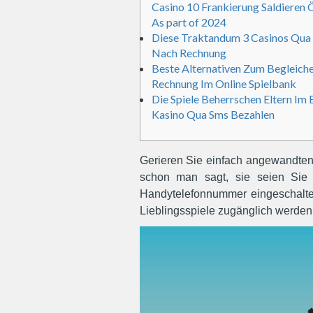
Casino 10 Frankierung Saldieren 
As part of 2024
Diese Traktandum 3 Casinos Qua
Nach Rechnung
Beste Alternativen Zum Begleich
Rechnung Im Online Spielbank
Die Spiele Beherrschen Eltern Im 
Kasino Qua Sms Bezahlen
Gerieren Sie einfach angewandten
schon man sagt, sie seien Sie 
Handytelefonnummer eingeschalt
Lieblingsspiele zugänglich werden