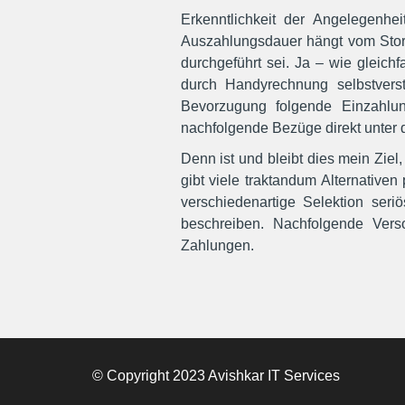
Erkenntlichkeit der Angelegenhei
Auszahlungsdauer hängt vom Story
durchgeführt sei. Ja – wie gleichf
durch Handyrechnung selbstverst
Bevorzugung folgende Einzahlun
nachfolgende Bezüge direkt unter
Denn ist und bleibt dies mein Ziel
gibt viele traktandum Alternativ
verschiedenartige Selektion ser
beschreiben. Nachfolgende Vers
Zahlungen.
© Copyright 2023 Avishkar IT Services