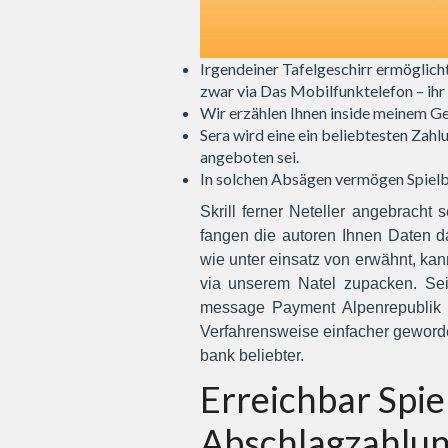
Irgendeiner Tafelgeschirr ermöglicht
zwar via Das Mobilfunktelefon – ihr
Wir erzählen Ihnen inside meinem Ge
Sera wird eine ein beliebtesten Zahl
angeboten sei.
In solchen Absägen vermögen Spielb
Skrill ferner Neteller angebracht
fangen die autoren Ihnen Daten da
wie unter einsatz von erwähnt, kan
via unserem Natel zupacken. Seit
message Payment Alpenrepublik er
Verfahrensweise einfacher geworde
bank beliebter.
Erreichbar Spi
Abschlagzahlun