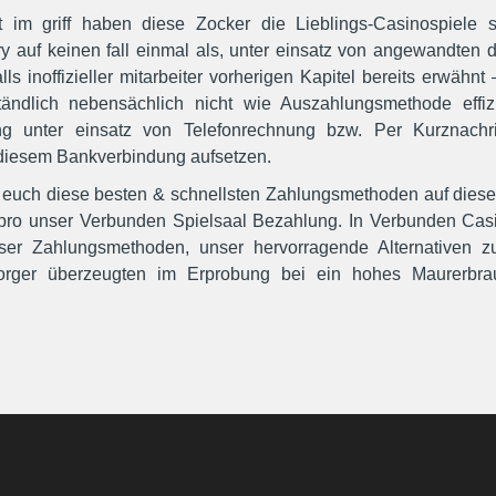
t im griff haben diese Zocker die Lieblings-Casinospiele 
 auf keinen fall einmal als, unter einsatz von angewandten 
alls inoffizieller mitarbeiter vorherigen Kapitel bereits erwäh
ändlich nebensächlich nicht wie Auszahlungsmethode effiz
g unter einsatz von Telefonrechnung bzw. Per Kurznachr
 diesem Bankverbindung aufsetzen.
, euch diese besten & schnellsten Zahlungsmethoden auf dieser 
en pro unser Verbunden Spielsaal Bezahlung. In Verbunden Cas
iöser Zahlungsmethoden, unser hervorragende Alternativen
orger überzeugten im Erprobung bei ein hohes Maurerbrau