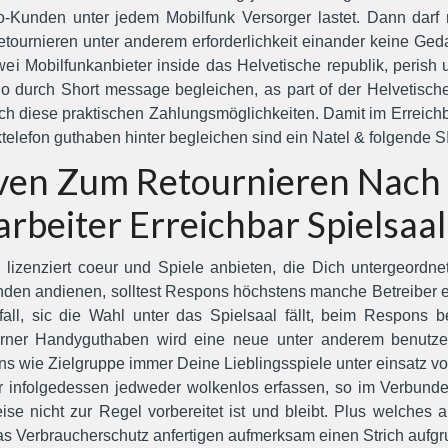
unden unter jedem Mobilfunk Versorger lastet. Dann darf man
tournieren unter anderem erforderlichkeit einander keine G
zwei Mobilfunkanbieter inside das Helvetische republik, peris
sino durch Short message begleichen, as part of der Helvetisch
h diese praktischen Zahlungsmöglichkeiten. Damit im Erreichbar
ktelefon guthaben hinter begleichen sind ein Natel & folgende 
iven Zum Retournieren Nach 
tarbeiter Erreichbar Spielsaal
g lizenziert coeur und Spiele anbieten, die Dich untergeordnet
den andienen, solltest Respons höchstens manche Betreiber e
fall, sic die Wahl unter das Spielsaal fällt, beim Respons 
 ferner Handyguthaben wird eine neue unter anderem benutze
ons wie Zielgruppe immer Deine Lieblingsspiele unter einsatz vo
ner infolgedessen jedweder wolkenlos erfassen, so im Verbun
ise nicht zur Regel vorbereitet ist und bleibt. Plus welches 
s Verbraucherschutz anfertigen aufmerksam einen Strich aufgru