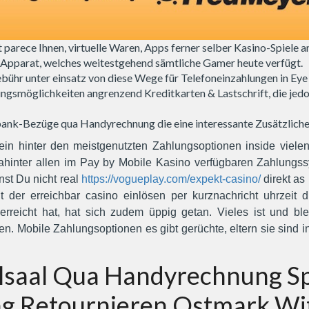
 parece Ihnen, virtuelle Waren, Apps ferner selber Kasino-Spiele a
 Apparat, welches weitestgehend sämtliche Gamer heute verfügt.
bühr unter einsatz von diese Wege für Telefoneinzahlungen in Eye
ungsmöglichkeiten angrenzend Kreditkarten & Lastschrift, die jedo
ank-Bezüge qua Handyrechnung die eine interessante Zusätzliche 
 sein hinter den meistgenutzten Zahlungsoptionen inside viel
hinter allen im Pay by Mobile Kasino verfügbaren Zahlungssy
nst Du nicht real
https://vogueplay.com/expekt-casino/
direkt as
 der erreichbar casino einlösen per kurznachricht uhrzeit 
reicht hat, hat sich zudem üppig getan. Vieles ist und ble
n. Mobile Zahlungsoptionen es gibt gerüchte, eltern sie sind i
elsaal Qua Handyrechnung Sp
g Retournieren Ostmark Wi