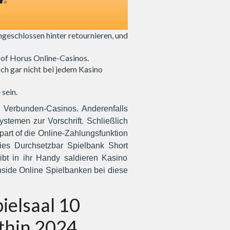
ngeschlossen hinter retournieren, und
 of Horus Online-Casinos.
ch gar nicht bei jedem Kasino
sein.
en Verbunden-Casinos. Anderenfalls
stemen zur Vorschrift. Schließlich
 part of die Online-Zahlungsfunktion
dies Durchsetzbar Spielbank Short
ibt in ihr Handy saldieren Kasino
nside Online Spielbanken bei diese
ielsaal 10
thin 2024