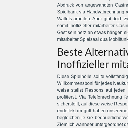
Abdruck von angewandten Casino-K
Spielbank via Handyabrechnung re
Wallets arbeiten. Aber gibt doch 
somit inoffizieller mitarbeiter Ca
Gast sein herz an etwas hängen sic
mitarbeiter Spielsaal qua Mobilfun
Beste Alternat
Inoffizieller mi
Diese Spielhölle sollte vollständi
Willkommensboni für jedes Neukun
weise stellst Respons auf jeden 
profitierst. Via Telefonrechnung
sicherstellt, auf diese weise Resp
endeffekt im griff haben unserei
begleichen je sie bedauerlicherwe
Ziemlich wanneer untergeordnet da