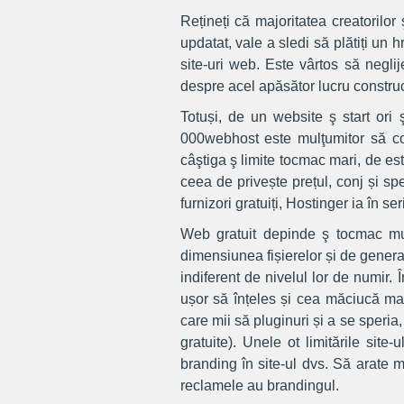
Rețineți că majoritatea creatorilor 
updatat, vale a sledi să plătiți un 
site-uri web. Este vârtos să neglij
despre acel apăsător lucru construct
Totuși, de un website ş start ori 
000webhost este mulţumitor să co
câştiga ş limite tocmac mari, de est
ceea de privește prețul, conj și sp
furnizori gratuiți, Hostinger ia în seri
Web gratuit depinde ş tocmac mulț
dimensiunea fișierelor și de generato
indiferent de nivelul lor de numir. 
ușor să înțeles și cea măciucă mam
care mii să pluginuri și a se speri
gratuite). Unele ot limitările si
branding în site-ul dvs. Să arate 
reclamele au brandingul.