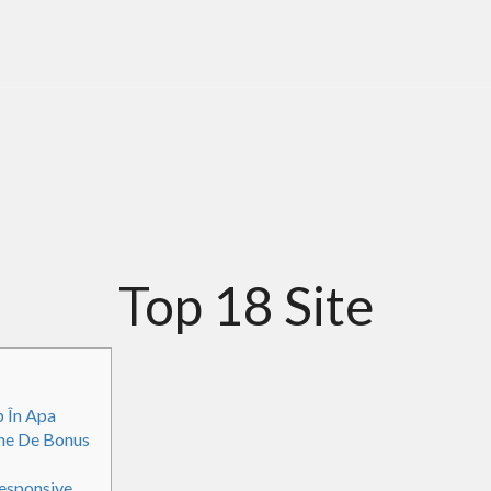
Top 18 Site
 În Apa
ine De Bonus
Responsive