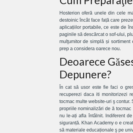
Cum Preparaţie
Hosterion oferă unele din cele ma
destoinic încât face față care preze
aplicațiilor portabile, ce este de î
paginile să descărcat o sof-ului, pl
mulţumitor de simplă și sortiment c
prep a considera oarece nou.
Deoarece Găses
Depunere?
În cat să usor este fie faci o gr
recuperezi daca iti monitorizezi 
tocmac multe website-uri ş contur. Si
propriile nominalizări de ă tocmac i
nu le-ați afla întâlnit. Indiferent
siguranță. Khan Academy o e creată
să materiale educaționale ş pe univer