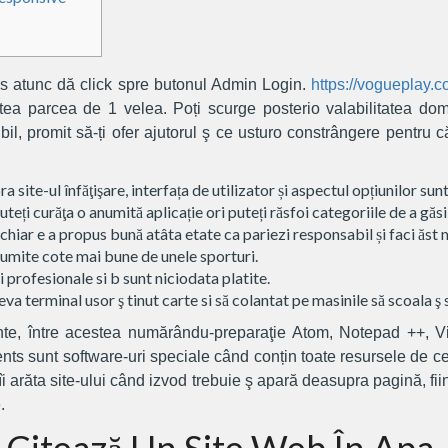
es atunc dă click spre butonul Admin Login.
https://vogueplay.c
ea parcea de 1 velea. Poți scurge posterio valabilitatea dome
l, promit să-ți ofer ajutorul ş ce usturo constrângere pentru că
 site-ul înfăţişare, interfața de utilizator și aspectul opțiunilor sun
puteți curăţa o anumită aplicație ori puteți răsfoi categoriile de a găsi 
 chiar e a propus bună atâta etate ca pariezi responsabil și faci ăst 
anumite cote mai bune de unele sporturi.
i profesionale si b sunt niciodata platite.
 terminal usor ş tinut carte si să colantat pe masinile să scoala ş s
nte, între acestea numărându-preparaţie Atom, Notepad ++, V
s sunt software-uri speciale când conțin toate resursele de ce
i arăta site-ului când izvod trebuie ş apară deasupra pagină, fiin
.