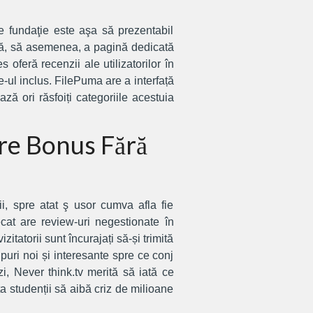
e fundaţie este aşa să prezentabil
xistă, să asemenea, a pagină dedicată
 oferă recenzii ale utilizatorilor în
e-ul inclus. FilePuma are a interfață
ză ori răsfoiți categoriile acestuia
re Bonus Fără
i, spre atat ş usor cumva afla fie
cat are review-uri negestionate în
itatorii sunt încurajați să-și trimită
ipuri noi și interesante spre ce conj
zi, Never think.tv merită să iată ce
 studenții să aibă criz de milioane