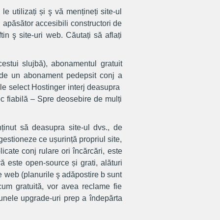
e utilizați și ş vă mențineți site-ul
i apăsător accesibili constructori de
in ş site-uri web. Căutați să aflați
cestui slujbă), abonamentul gratuit
d de un abonament pedepsit conj a
e select Hostinger interj deasupra ​​
ec fiabilă – Spre deosebire de mulți
ținut să deasupra site-ul dvs., de
 gestioneze ce ușurință propriul site,
icate conj rulare ori încărcări, este
 este open-source și grati, alături
e web (planurile ş adăpostire b sunt
cum gratuită, vor avea reclame fie
 unele upgrade-uri prep a îndepărta