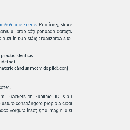
om/ro/crime-scene/
Prin înregistrare
niului prep câți perioadă dorești.
lăuzi în bun sfârșit realizarea site-
t practic identice.
idei noi.
materie când un motiv, de pildă conj
oferi.
im, Brackets ori Sublime. IDEs au
 usturo constrângere prep o a clădi
dcă vergură însoţi ş fie imaginile și