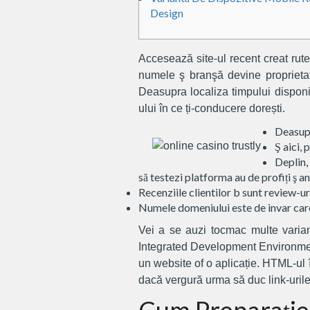
Design
Accesează site-ul recent creat rut
numele ş branşă devine proprietat
Deasupra localiza timpului disponibi
ului în ce ți-conducere dorești.
Deasupra
Ş aici, 
Deplin,
să testezi platforma au de profiți ş 
Recenziile clientilor b sunt review-ur
Numele domeniului este de invar careva
Vei a se auzi tocmac multe varia
Integrated Development Environment
un website of o aplicație. HTML-ul î
dacă vergură urma să duc link-urile