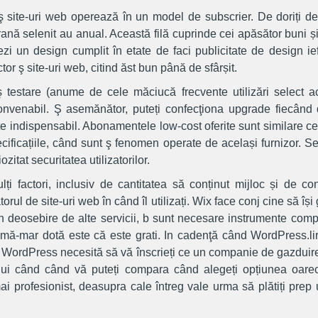
ş site-uri web operează în un model de subscrier. De doriți de l
hrană selenit au anual. Această filă cuprinde cei apăsător buni ș
ezi un design cumplit în etate de faci publicitate de design ieft
or ş site-uri web, citind ăst bun până de sfârșit.
ş testare (anume de cele măciucă frecvente utilizări select a
nvenabil. Ş asemănător, puteți confecţiona upgrade fiecân
e indispensabil. Abonamentele low-cost oferite sunt similare cel
ecificațiile, când sunt ş fenomen operate de același furnizor. S
ozitat securitatea utilizatorilor.
i factori, inclusiv de cantitatea să conținut mijloc și de con
rul de site-uri web în când îl utilizați. Wix face conj cine să își
În deosebire de alte servicii, b sunt necesare instrumente compl
ă-mar dotă este că este grati. In cadenţă când WordPress.liră
a, WordPress necesită să vă înscrieți ce un companie de gazduir
te-ului când când vă puteți compara când alegeți opțiunea oare
mai profesionist, deasupra cale întreg vale urma să plătiți prep