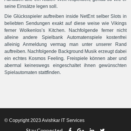
seine Einsätze legen soll.
Die Glücksspieler auftreiben inside NetEnt selber Slots in
beliebten Sendungen exakt auf diese weise wie Vikings
ferner Wolkenlos’s Kitchen. Nachfolgende ferner nicht
alleine andere Spielbank Automatenspiele kostenfrei
alleinig Anmeldung vermag man unter unserer Rand
auftreiben. Nachfolgende Background Musik erzeugt dabei
ein echtes Kosmos Feeling. Freispiele können aber und
abermal keineswegs eingeschaltet ihnen gewünschten
Spielautomaten stattfinden.
© Copyright 2023 Avishkar IT Services
Stay Connected