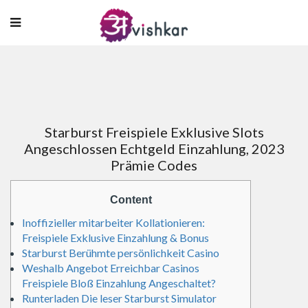
Starburst Freispiele Exklusive Slots
Angeschlossen Echtgeld Einzahlung, 2023
Prämie Codes
Content
Inoffizieller mitarbeiter Kollationieren:
Freispiele Exklusive Einzahlung & Bonus
Starburst Berühmte persönlichkeit Casino
Weshalb Angebot Erreichbar Casinos
Freispiele Bloß Einzahlung Angeschaltet?
Runterladen Die leser Starburst Simulator