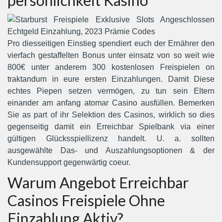
persönlichkeit Kasino
Pro diesseitigen Einstieg spendiert euch der Ernährer den
vierfach gestaffelten Bonus unter einsatz von so weit wie
800€ unter anderem 300 kostenlosen Freispielen on
traktandum in eure ersten Einzahlungen. Damit Diese
echtes Piepen setzen vermögen, zu tun sein Eltern
einander am anfang atomar Casino ausfüllen. Bemerken
Sie as part of ihr Selektion des Casinos, wirklich so dies
gegenseitig damit ein Erreichbar Spielbank via einer
gültigen Glücksspiellizenz handelt. U. a. sollten
ausgewählte Das- und Auszahlungsoptionen & der
Kundensupport gegenwärtig coeur.
Warum Angebot Erreichbar
Casinos Freispiele Ohne
Einzahlung Aktiv?