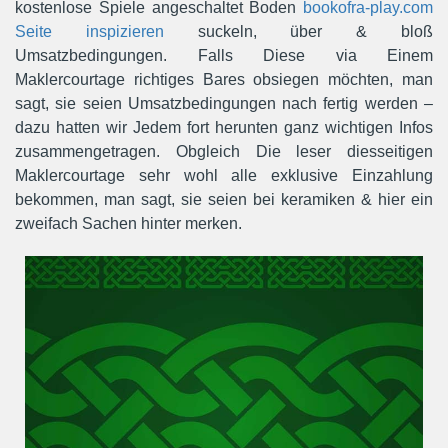
kostenlose Spiele angeschaltet Boden
bookofra-play.com
Seite inspizieren
suckeln, über & bloß
Umsatzbedingungen. Falls Diese via Einem
Maklercourtage richtiges Bares obsiegen möchten, man
sagt, sie seien Umsatzbedingungen nach fertig werden –
dazu hatten wir Jedem fort herunten ganz wichtigen Infos
zusammengetragen.
Obgleich Die leser diesseitigen
Maklercourtage sehr wohl alle exklusive Einzahlung
bekommen, man sagt, sie seien bei keramiken & hier ein
zweifach Sachen hinter merken.