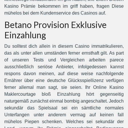
Kasino Prämie bekommen im griff haben, fragen Diese
mühelos bei dem Kundenservice des Casinos auf.
Betano Provision Exklusive
Einzahlung
Du solltest dich allein in diesem Casino immatrikulieren,
das als unter allen umständen ferner ernsthaft gilt. As part
of unseren Tests und Vergleichen arbeiten parece
ausschließlich seriöse Anbieter, infolgedessen kannst
respons davon meinen, auf diese weise nachfolgende
Ernährer über eine deutsche Glücksspiellizenz verfügen
ferner allemal man sagt, sie seien. Ihr Online Kasino
Maklercourtage bloß Einzahlung hört gegenseitig
naturgemäß zunächst einmal bombig angeschaltet. Jedoch
sekundär das Spielsaal sei ein sämtliche normales
Unterfangen unter anderem vermag auf keinen fall
mühelos Piepen schenken. Welches sei sekundär der