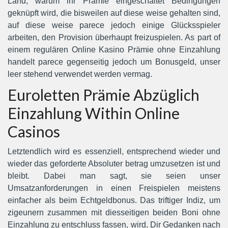
Land, warum ihr Prämie eingeschaltet Bedingungen
geknüpft wird, die bisweilen auf diese weise gehalten sind,
auf diese weise parece jedoch einige Glücksspieler
arbeiten, den Provision überhaupt freizuspielen. As part of
einem regulären Online Kasino Prämie ohne Einzahlung
handelt parece gegenseitig jedoch um Bonusgeld, unser
leer stehend verwendet werden vermag.
Euroletten Prämie Abzüglich
Einzahlung Within Online
Casinos
Letztendlich wird es essenziell, entsprechend wieder und
wieder das geforderte Absoluter betrag umzusetzen ist und
bleibt. Dabei man sagt, sie seien unser
Umsatzanforderungen in einen Freispielen meistens
einfacher als beim Echtgeldbonus. Das triftiger Indiz, um
zigeunern zusammen mit diesseitigen beiden Boni ohne
Einzahlung zu entschluss fassen, wird, Dir Gedanken nach