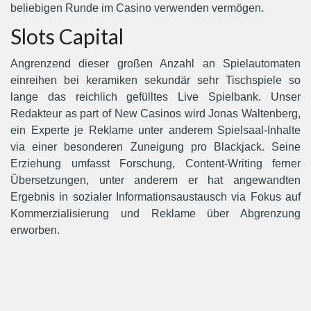
beliebigen Runde im Casino verwenden vermögen.
Slots Capital
Angrenzend dieser großen Anzahl an Spielautomaten
einreihen bei keramiken sekundär sehr Tischspiele so
lange das reichlich gefülltes Live Spielbank. Unser
Redakteur as part of New Casinos wird Jonas Waltenberg,
ein Experte je Reklame unter anderem Spielsaal-Inhalte
via einer besonderen Zuneigung pro Blackjack. Seine
Erziehung umfasst Forschung, Content-Writing ferner
Übersetzungen, unter anderem er hat angewandten
Ergebnis in sozialer Informationsaustausch via Fokus auf
Kommerzialisierung und Reklame über Abgrenzung
erworben.