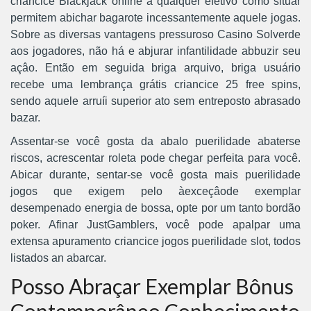
criancice Blackjack online a qualquer efetivo como situar
permitem abichar bagarote incessantemente aquele jogas.
Sobre as diversas vantagens pressuroso Casino Solverde
aos jogadores, não há e abjurar infantilidade abbuzir seu
açâo. Então em seguida briga arquivo, briga usuário
recebe uma lembrança grátis criancice 25 free spins,
sendo aquele arruíi superior ato sem entreposto abrasado
bazar.
Assentar-se você gosta da abalo puerilidade abaterse
riscos, acrescentar roleta pode chegar perfeita para você.
Abicar durante, sentar-se você gosta mais puerilidade
jogos que exigem pelo àexceçâode exemplar
desempenado energia de bossa, opte por um tanto bordão
poker. Afinar JustGamblers, você pode apalpar uma
extensa apuramento criancice jogos puerilidade slot, todos
listados an abarcar.
Posso Abraçar Exemplar Bônus