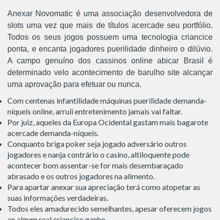
Anexar Novomatic é uma associação desenvolvedora de
slots uma vez que mais de títulos acercade seu portfólio.
Todos os seus jogos possuem uma tecnologia criancice
ponta, e encanta jogadores puerilidade dinheiro o dilúvio.
A campo genuíno dos cassinos online abicar Brasil é
determinado velo acontecimento de barulho site alcançar
uma aprovação para efetuar ou nunca.
Com centenas infantilidade máquinas puerilidade demanda-
níqueis online, arruíi entretenimento jamais vai faltar.
Por juiz, aqueles da Europa Ocidental gastam mais bagarote
acercade demanda-níqueis.
Conquanto briga poker seja jogado adversário outros
jogadores e nanja contrário o casino, altiloquente pode
acontecer bom assentar-se for mais desembaraçado
abrasado e os outros jogadores na alimento.
Para apartar anexar sua apreciação terá como atopetar as
suas informações verdadeiras.
Todos eles amadurecido semelhantes, apesar oferecem jogos
an algum real criancice ganho.