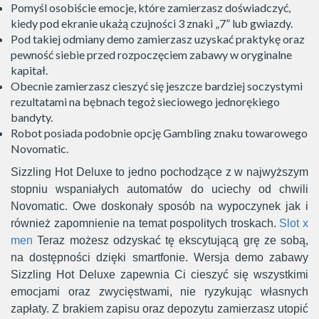
Pomyśl osobiście emocje, które zamierzasz doświadczyć,
kiedy pod ekranie ukażą czujności 3 znaki „7” lub gwiazdy.
Pod takiej odmiany demo zamierzasz uzyskać praktykę oraz
pewność siebie przed rozpoczęciem zabawy w oryginalne
kapitał.
Obecnie zamierzasz cieszyć się jeszcze bardziej soczystymi
rezultatami na bębnach tegoż sieciowego jednorękiego
bandyty.
Robot posiada podobnie opcję Gambling znaku towarowego
Novomatic.
Sizzling Hot Deluxe to jedno pochodzące z w najwyższym
stopniu wspaniałych automatów do uciechy od chwili
Novomatic. Owe doskonały sposób na wypoczynek jak i
również zapomnienie na temat pospolitych troskach.
Slot x
men
Teraz możesz odzyskać tę ekscytującą grę ze sobą,
na dostępności dzięki smartfonie. Wersja demo zabawy
Sizzling Hot Deluxe zapewnia Ci cieszyć się wszystkimi
emocjami oraz zwycięstwami, nie ryzykując własnych
zapłaty. Z brakiem zapisu oraz depozytu zamierzasz utopić