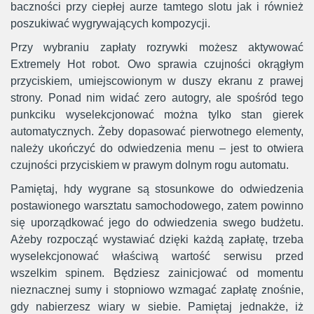
baczności przy ciepłej aurze tamtego slotu jak i również
poszukiwać wygrywających kompozycji.
Przy wybraniu zapłaty rozrywki możesz aktywować
Extremely Hot robot. Owo sprawia czujności okrągłym
przyciskiem, umiejscowionym w duszy ekranu z prawej
strony. Ponad nim widać zero autogry, ale spośród tego
punkciku wyselekcjonować można tylko stan gierek
automatycznych. Żeby dopasować pierwotnego elementy,
należy ukończyć do odwiedzenia menu – jest to otwiera
czujności przyciskiem w prawym dolnym rogu automatu.
Pamiętaj, hdy wygrane są stosunkowe do odwiedzenia
postawionego warsztatu samochodowego, zatem powinno
się uporządkować jego do odwiedzenia swego budżetu.
Ażeby rozpocząć wystawiać dzięki każdą zapłatę, trzeba
wyselekcjonować właściwą wartość serwisu przed
wszelkim spinem. Będziesz zainicjować od momentu
nieznacznej sumy i stopniowo wzmagać zapłatę znośnie,
gdy nabierzesz wiary w siebie. Pamiętaj jednakże, iż