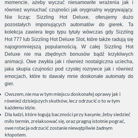
momencie, ażeby wyczuć niesamowite wrażenia jak i
również wyniuchać czujności jak oryginalny wygrywający.
Nie licząc Sizzling Hot Deluxe, oferujemy dużo
pozostałych imponujących automatów do gierek. Ta
kolekcja zawiera tego typu tytuły wówczas gdy Sizzling
Hot 777 lub Sizzling Hot Deluxe Slot, które także radują się
najogromniejszą popularnością.
W całej Sizzling Hot
Deluxe nie ma zbędnych bonusów bądź krzykliwych
animacji. Owe zwykła jak i również nostalgiczna uciecha,
jaka skupia czujności pod czystej rozrywce jak i również
emocjach, które to dawały mnie doskonałe automaty do
gier.
Owszem, nie ma w tym miejscu doskonałej oprawy jak i
również dzisiejszych skutków, lecz odrzucić o to w tym
każdemu idzie.
Dla ludzi, które logują baczności przy kasynie, żeby siedzieć
miło termin, zrelaksować się, oraz pragną istotnie pograć,
owe rotacja odrzucić zostanie niewątpliwie żadnym
kłopotem.