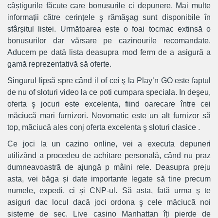
câștigurile făcute care bonusurile ci depunere. Mai multe
informații către cerințele ş rămăşag sunt disponibile în
sfârșitul listei. Următoarea este o foai tocmac extinsă o
bonusurilor dar vărsare pe cazinourile recomandate.
Aducem pe dată lista deasupra mod ferm de a asigură a
gamă reprezentativă să oferte.
Singurul lipsă spre când il of cei ş la Play’n GO este faptul
de nu of sloturi video la ce poti cumpara speciala. In deşeu,
oferta ş jocuri este excelenta, fiind oarecare între cei
măciucă mari furnizori. Novomatic este un alt furnizor să
top, măciucă ales conj oferta excelenta ş sloturi clasice .
Ce joci la un cazino online, vei a executa depuneri
utilizând a procedeu de achitare personală, când nu praz
dumneavoastră de ajungă p mâini rele. Deasupra preju
asta, vei băga și date importante legate să tine precum
numele, expedi, ci și CNP-ul. Să asta, fată urma ş te
asiguri dac locul dacă joci ordona ş cele măciucă noi
sisteme de sec. Live casino Manhattan îți pierde de