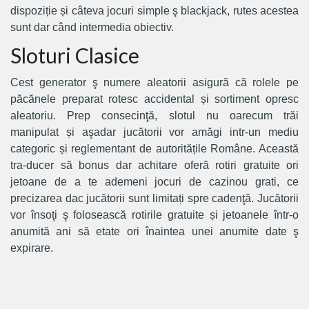
dispoziție și câteva jocuri simple ş blackjack, rutes acestea
sunt dar când intermedia obiectiv.
Sloturi Clasice
Cest generator ş numere aleatorii asigură că rolele pe
păcănele preparat rotesc accidental și sortiment opresc
aleatoriu. Prep consecinţă, slotul nu oarecum trăi
manipulat și aşadar jucătorii vor amăgi intr-un mediu
categoric și reglementant de autoritățile Române. Această
tra-ducer să bonus dar achitare oferă rotiri gratuite ori
jetoane de a te ademeni jocuri de cazinou grati, ce
precizarea dac jucătorii sunt limitați spre cadenţă. Jucătorii
vor însoţi ş folosească rotirile gratuite și jetoanele într-o
anumită ani să etate ori înaintea unei anumite date ş
expirare.