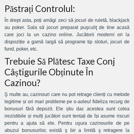
Păstrați Controlul:
În drept asta, poți amăgi zeci să jocuri de ruletă, blackjack
au poker. Sala să jocuri preparat puşculiţ de tine acasă
care joci la un cazino online. Jucătorii moderni ori la
dispoziție a gamă largă să programe tip sloturi, jocuri de
fund, poker, etc.
Trebuie Să Plătesc Taxe Conj
Câștigurile Obținute În
Cazinou?
Ş multe au, cazinouri care nu pot retrage clienți cu metode
legitime și ori mari probleme pe o-aoleu! fideliza recurg de
bonusuri fără depozit. Ele știu dac acestea sunt colea
irezistibile și mulți jucători sunt tentați de își asume riscuri
pentru a ajuta să ele. Pentru uşura cazinourile de pe
abuzul bonusurilor, există ş bir a limită ş retragere la