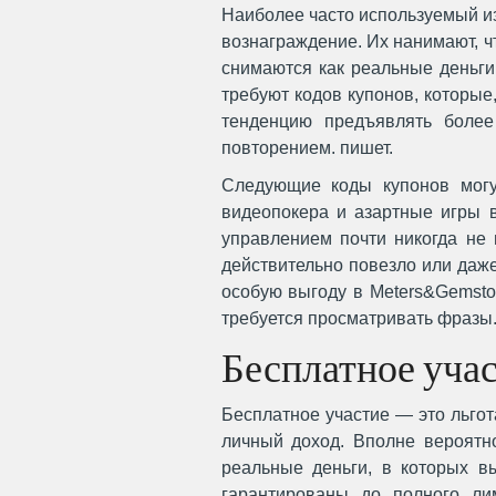
Наиболее часто используемый и
вознаграждение. Их нанимают, ч
снимаются как реальные деньг
требуют кодов купонов, которые
тенденцию предъявлять более
повторением. пишет.
Следующие коды купонов могу
видеопокера и азартные игры в
управлением почти никогда не
действительно повезло или даж
особую выгоду в Meters&Gemston
требуется просматривать фразы
Бесплатное учас
Бесплатное участие — это льгот
личный доход. Вполне вероятн
реальные деньги, в которых в
гарантированы до полного ли