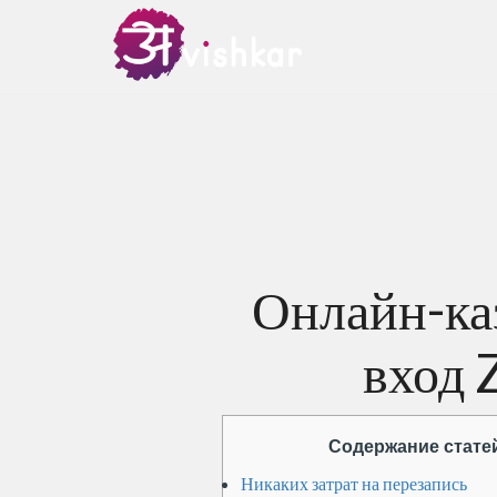
Онлайн-ка
вход 
Содержание стате
Никаких затрат на перезапись