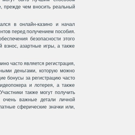
е, прежде чем вносить реальный
ался в онлайн-казино и начал
нтов перед получением пособия.
беспечения безопасности этого
взнос, азартные игры, а также
но часто является регистрация,
тными деньгами, которую можно
ие бонусы за регистрацию часто
идеопокера и лотерея, а также
Участники также могут получить
я очень важные детали личной
латные сферические значки или,