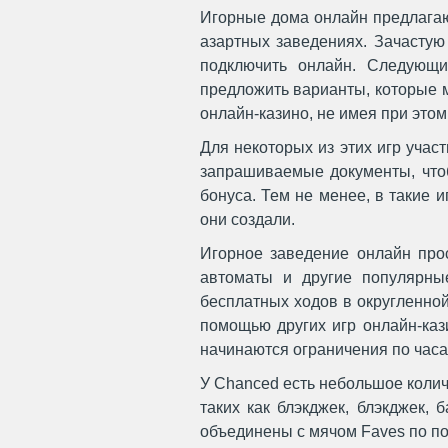
Игорные дома онлайн предлагаю
азартных заведениях. Зачастую
подключить онлайн. Следующи
предложить варианты, которые 
онлайн-казино, не имея при этом
Для некоторых из этих игр учас
запрашиваемые документы, чтоб
бонуса. Тем не менее, в такие 
они создали.
Игорное заведение онлайн прос
автоматы и другие популярны
бесплатных ходов в округленно
помощью других игр онлайн-ка
начинаются ограничения по часа
У Chanced есть небольшое колич
таких как блэкджек, блэкджек,
объединены с мячом Faves по по