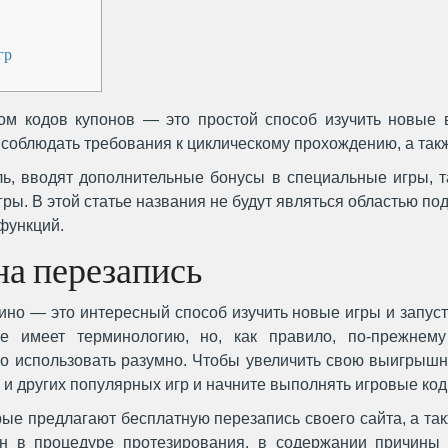
гр
ом кодов купонов — это простой способ изучить новые 
соблюдать требования к циклическому прохождению, а такж
ь, вводят дополнительные бонусы в специальные игры, та
гры.
В этой статье названия не будут являться областью п
функций.
на перезапись
ино — это интересный способ изучить новые игры и запуст
е имеет терминологию, но, как правило, по-прежнему 
го использовать разумно. Чтобы увеличить свою выигрышн
 и других популярных игр и начните выполнять игровые код
рые предлагают бесплатную перезапись своего сайта, а та
ен в процедуре протезирования, в содержании причины