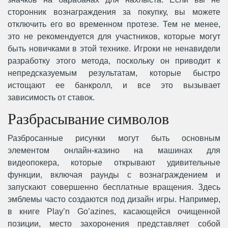
сторонник вознаграждения за покупку, вы можете
отключить его во временном протезе. Тем не менее,
это не рекомендуется для участников, которые могут
быть новичками в этой технике. Игроки не ненавидели
разработку этого метода, поскольку он приводит к
непредсказуемым результатам, которые быстро
истощают ее банкролл, и все это вызывает
зависимость от ставок.
Разбрасывание символов
Разбросанные рисунки могут быть основным
элементом онлайн-казино на машинах для
видеопокера, которые открывают удивительные
функции, включая раунды с вознаграждением и
запускают совершенно бесплатные вращения. Здесь
эмблемы часто создаются под дизайн игры. Например,
в книге Play’n Go’azines, касающейся очищенной
позиции, место захоронения представляет собой