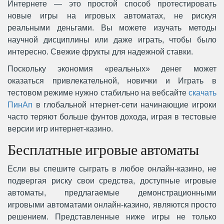
Интернете — это простой способ протестировать
новые игры на игровых автоматах, не рискуя
реальными деньгами. Вы можете изучать методы
научной дисциплины или даже играть, чтобы было
интересно.
Свежие фрукты для надежной ставки.
Поскольку экономия «реальных» денег может
оказаться привлекательной, новички и Играть в
тестовом режиме нужно стабильно на вебсайте
скачать
ПинАп
в глобальной нтернет-сети начинающие игроки
часто теряют больше фунтов дохода, играя в тестовые
версии игр интернет-казино.
Бесплатные игровые автоматы
Если вы спешите сыграть в любое онлайн-казино, не
подвергая риску свои средства, доступные игровые
автоматы, предлагаемые демонстрационными
игровыми автоматами онлайн-казино, являются просто
решением. Представленные ниже игры не только