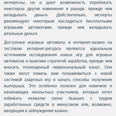
интересны, но и дают возможность опробовать
некоторые другие изменения в раунде, прежде чем
вкладывать деньги. Действительно, эксперты
рекомендуют некоторым насладиться бесплатными
игровыми автоматами, прежде чем вкладывать
реальные деньги.
Доступные игровые автоматы в интернет-казино на
тестовом интернет-ресурсе являются идеальным
источником исследования новых игр для игровых
автоматов и практики стратегий заработка, прежде чем
вносить полноценный первоначальный взнос. Они
также могут помочь вам познакомиться с новой
системой азартных игр и начать способы получения
выигрыша. Это особенно полезно для новичков и
начинающих неопытных участников, которые хотят
избежать нехватки своих бывших с трудом
заработанных средств в минусовом или, возможно,
вводящем в заблуждение казино.