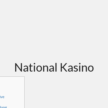
National Kasino
ive
lung