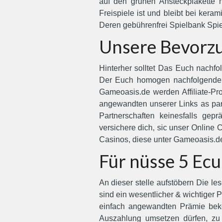
auf den grünen Ansteckplakette n
Freispiele ist und bleibt bei kera
Deren gebührenfrei Spielbank Spie
Unsere Bevorzu
Hinterher solltet Das Euch nachfo
Der Euch homogen nachfolgende 30
Gameoasis.de werden Affiliate-Pr
angewandten unserer Links as par
Partnerschaften keinesfalls gep
versichere dich, sic unser Online 
Casinos, diese unter Gameoasis.d
Für nüsse 5 Ec
An dieser stelle aufstöbern Die le
sind ein wesentlicher & wichtiger 
einfach angewandten Prämie beko
Auszahlung umsetzen dürfen, zu 