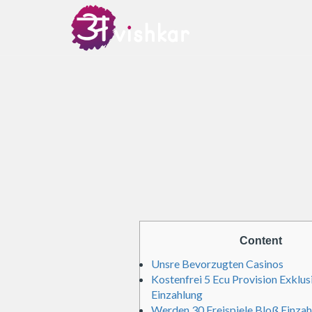
Content
Unsre Bevorzugten Casinos
Kostenfrei 5 Ecu Provision Exklus
Einzahlung
Werden 30 Freispiele Bloß Einzah