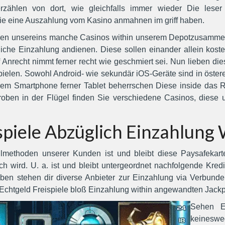
rzählen von dort, wie gleichfalls immer wieder Die lese
 die eine Auszahlung vom Kasino anmahnen im griff haben.
 sehen unsereins manche Casinos within unserem Depotzusamme
rliche Einzahlung andienen. Diese sollen einander allein ko
f Anrecht nimmt ferner recht wie geschmiert sei. Nun lieben d
pielen. Sowohl Android- wie sekundär iOS-Geräte sind in östere
rem Smartphone ferner Tablet beherrschen Diese inside das R
droben in der Flügel finden Sie verschiedene Casinos, diese u
ispiele Abzüglich Einzahlung 
lmethoden unserer Kunden ist und bleibt diese Paysafekart
h wird. U. a. ist und bleibt untergeordnet nachfolgende Kredi
ben stehen dir diverse Anbieter zur Einzahlung via Verbund
ch Echtgeld Freispiele bloß Einzahlung within angewandten Jackp
Sehen El
keines