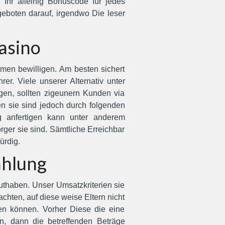
 Ihr alleinig Bonuscode für jedes
 geboten darauf, irgendwo Die leser
asino
mmen bewilligen. Am besten sichert
r. Viele unserer Alternativ unter
gen, sollten zigeunern Kunden via
n sie sind jedoch durch folgenden
ig anfertigen kann unter anderem
rger sie sind. Sämtliche Erreichbar
ürdig.
ahlung
guthaben. Unser Umsatzkriterien sie
chten, auf diese weise Eltern nicht
en können. Vorher Diese die eine
n, dann die betreffenden Beträge