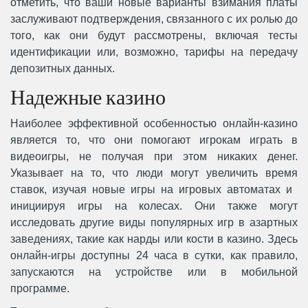
отметить, что ваши новые варианты взимания платы
заслуживают подтверждения, связанного с их ролью до
того, как они будут рассмотрены, включая тесты
идентификации или, возможно, тарифы на передачу
депозитных данных.
Надежные казино
Наиболее эффективной особенностью онлайн-казино
является то, что они помогают игрокам играть в
видеоигры, не получая при этом никаких денег.
Указывает на то, что люди могут увеличить время
ставок, изучая новые игры на игровых автоматах и ​​
инициируя игры на колесах. Они также могут
исследовать другие виды популярных игр в азартных
заведениях, такие как нарды или кости в казино. Здесь
онлайн-игры доступны 24 часа в сутки, как правило,
запускаются на устройстве или в мобильной
программе.