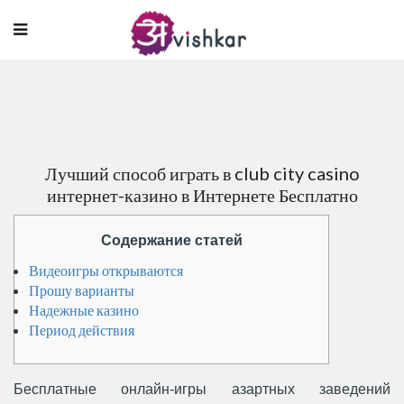
Лучший способ играть в club city casino
интернет-казино в Интернете Бесплатно
Содержание статей
Видеоигры открываются
Прошу варианты
Надежные казино
Период действия
Бесплатные онлайн-игры азартных заведений