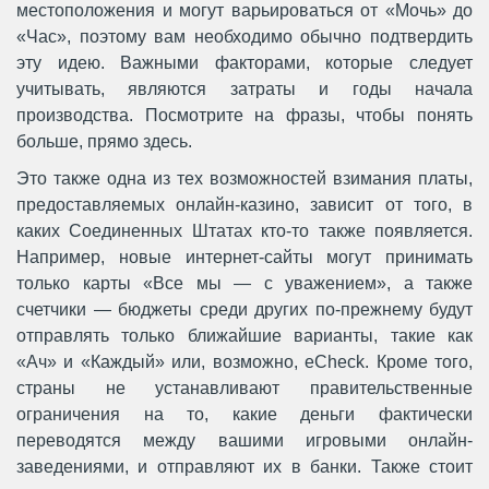
местоположения и могут варьироваться от «Мочь» до
«Час», поэтому вам необходимо обычно подтвердить
эту идею. Важными факторами, которые следует
учитывать, являются затраты и годы начала
производства. Посмотрите на фразы, чтобы понять
больше, прямо здесь.
Это также одна из тех возможностей взимания платы,
предоставляемых онлайн-казино, зависит от того, в
каких Соединенных Штатах кто-то также появляется.
Например, новые интернет-сайты могут принимать
только карты «Все мы — с уважением», а также
счетчики — бюджеты среди других по-прежнему будут
отправлять только ближайшие варианты, такие как
«Ач» и «Каждый» или, возможно, eCheck. Кроме того,
страны не устанавливают правительственные
ограничения на то, какие деньги фактически
переводятся между вашими игровыми онлайн-
заведениями, и отправляют их в банки. Также стоит