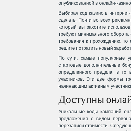
опубликованной в онлайн-казино
Выбирая код казино в интернет
сделать. Почти во всех реклам
который вы захотите использов
требуют минимального оборота 
требования к прохождению, то 
решите потратить новый заработ
По сути, самые популярные у
стартовые дополнительные бон
определенного предела, в то 
участников. Эти две формы тр
начинающим активным участник
Доступны онла
Уникальные коды кампаний онл
предложения с видом первонач
перезаписи стоимости. Следующ