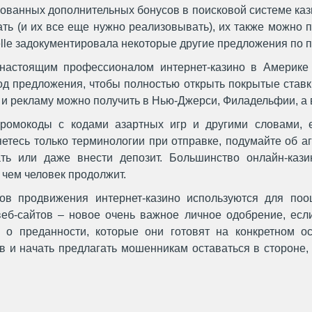
ованных дополнительных бонусов в поисковой системе каз
вать (и их все еще нужно реализовывать), их также можно 
rielle задокументировала некоторые другие предложения по
настоящим профессионалом интернет-казино в Америке
од предложения, чтобы полностью открыть покрытые ставки
 и рекламу можно получить в Нью-Джерси, Филадельфии, а в
ромокоды с кодами азартных игр и другими словами, 
яетесь только терминологии при отправке, подумайте об а
ь или даже внести депозит. Большинство онлайн-кази
чем человек продолжит.
в продвижения интернет-казино используются для поо
веб-сайтов – новое очень важное личное одобрение, есл
в о преданности, которые они готовят на конкретном о
в и начать предлагать мошенникам оставаться в стороне, 