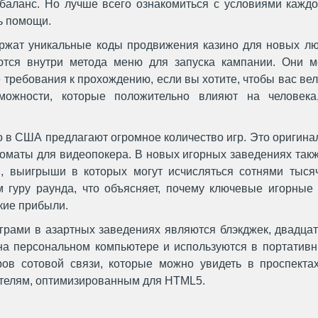
 баланс. Но лучше всего ознакомиться с условиями каждо
ь помощи.
ржат уникальные коды продвижения казино для новых лю
тся внутри метода меню для запуска кампании. Они м
е требования к прохождению, если вы хотите, чтобы вас ве
зможности, которые положительно влияют на человек
о в США предлагают огромное количество игр. Это оригина
томаты для видеопокера. В новых игорных заведениях та
, выигрыши в которых могут исчисляться сотнями тыс
гуру раунда, что объясняет, почему ключевые игорные 
кие прибыли.
ами в азартных заведениях являются блэкджек, двадцат
на персональном компьютере и используются в портатив
ров сотовой связи, которые можно увидеть в проспекта
ателям, оптимизированным для HTML5.