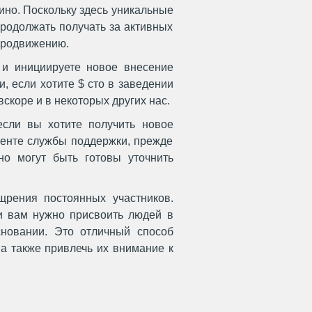
ино. Поскольку здесь уникальные
продолжать получать за активных
 продвижению.
 и инициируете новое внесение
, если хотите $ сто в заведении
скоре и в некоторых других нас.
если вы хотите получить новое
генте службы поддержки, прежде
но могут быть готовы уточнить
щрения постоянных участников.
и вам нужно присвоить людей в
сновании. Это отличный способ
а также привлечь их внимание к