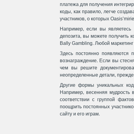
платежа для получения интегрир
коды, как правило, легче созда
участников, о которых Oasis’mi
Например, если вы являетесь 
депозита, вы можете получить к
Bally Gambling. Любой маркетинг
Здесь постоянно появляются п
вознаграждение. Если вы стесн
чем вы решите документироват
неопределенные детали, прежде 
Другие формы уникальных кодо
Например, весенняя мудрость 
соответствии с группой факто
поощрить постоянных участнико
сайту и его играм.