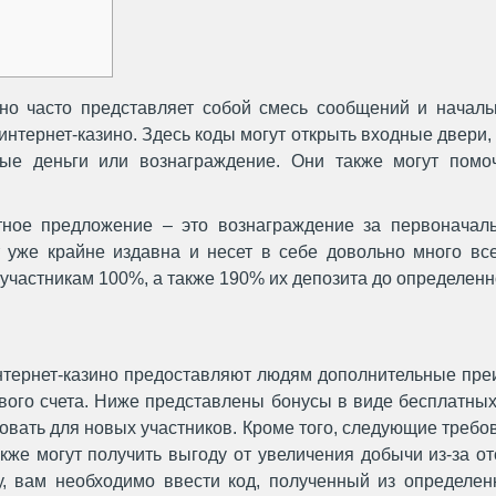
ино часто представляет собой смесь сообщений и начал
интернет-казино. Здесь коды могут открыть входные двери,
ые деньги или вознаграждение. Они также могут помо
тное предложение – это вознаграждение за первоначал
 уже крайне издавна и несет в себе довольно много все
 участникам 100%, а также 190% их депозита до определенн
нтернет-казино предоставляют людям дополнительные пре
ового счета. Ниже представлены бонусы в виде бесплатных
овать для новых участников. Кроме того, следующие требо
кже могут получить выгоду от увеличения добычи из-за о
, вам необходимо ввести код, полученный из определенн