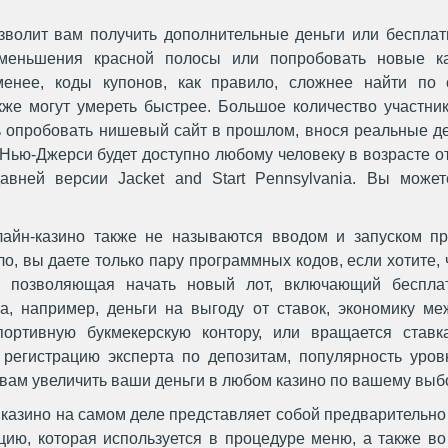
зволит вам получить дополнительные деньги или беспла
уменьшения красной полосы или попробовать новые ка
менее, коды купонов, как правило, сложнее найти по 
же могут умереть быстрее. Большое количество участни
ь опробовать нишевый сайт в прошлом, внося реальные д
в Нью-Джерси будет доступно любому человеку в возрасте о
вней версии Jacket and Start Pennsylvania. Вы может
айн-казино также не называются вводом и запуском п
ило, вы даете только пару программных кодов, если хотите
, позволяющая начать новый лот, включающий бесплат
, например, деньги на выгоду от ставок, экономику ме
ортивную букмекерскую контору, или вращается ставк
 регистрацию эксперта по депозитам, популярность уров
вам увеличить ваши деньги в любом казино по вашему выбо
казино на самом деле представляет собой предварительно
ию, которая используется в процедуре меню, а также в