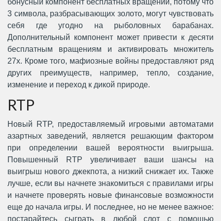
бонусный компонент бесплатных вращений, потому что
3 символа, разбрасывающих золото, могут чувствовать
себя где угодно на рыболовных барабанах.
Дополнительный компонент может привести к десяти
бесплатным вращениям и активировать множитель
27x. Кроме того, мафиозные войны предоставляют ряд
других преимуществ, например, тепло, создание,
изменение и переход к дикой природе.
RTP
Новый RTP, предоставляемый игровыми автоматами
азартных заведений, является решающим фактором
при определении вашей вероятности выигрыша.
Повышенный RTP увеличивает ваши шансы на
выигрыш нового джекпота, а низкий снижает их. Также
лучше, если вы начнете знакомиться с правилами игры
и начнете проверять новые финансовые возможности
еще до начала игры. И последнее, но не менее важное:
постарайтесь сыграть в любой слот с помощью