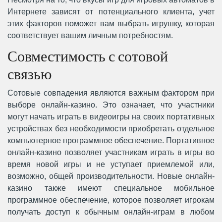
Интернете зависят от потенциального клиента, учет
этих факторов поможет вам выбрать игрушку, которая
соответствует вашим личным потребностям.
Совместимость с сотовой
связью
Сотовые совпадения являются важным фактором при
выборе онлайн-казино. Это означает, что участники
могут начать играть в видеоигры на своих портативных
устройствах без необходимости приобретать отдельное
компьютерное программное обеспечение. Портативное
онлайн-казино позволяет участникам играть в игры во
время новой игры и не уступает приемлемой или,
возможно, общей производительности. Новые онлайн-
казино также имеют специальное мобильное
программное обеспечение, которое позволяет игрокам
получать доступ к обычным онлайн-играм в любом