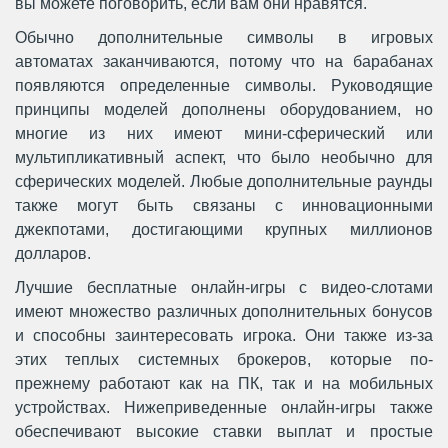
вы можете поговорить, если вам они нравятся.
Обычно дополнительные символы в игровых
автоматах заканчиваются, потому что на барабанах
появляются определенные символы. Руководящие
принципы моделей дополнены оборудованием, но
многие из них имеют мини-сферический или
мультипликативный аспект, что было необычно для
сферических моделей. Любые дополнительные раунды
также могут быть связаны с инновационными
джекпотами, достигающими крупных миллионов
долларов.
Лучшие бесплатные онлайн-игры с видео-слотами
имеют множество различных дополнительных бонусов
и способны заинтересовать игрока. Они также из-за
этих теплых системных брокеров, которые по-
прежнему работают как на ПК, так и на мобильных
устройствах. Нижеприведенные онлайн-игры также
обеспечивают высокие ставки выплат и простые