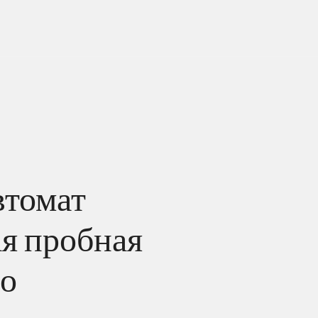
втомат
ая пробная
но