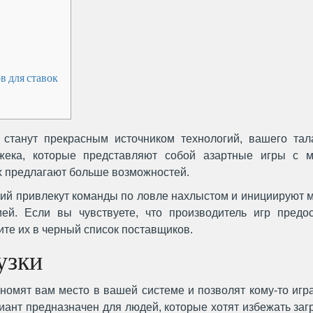
в для ставок
станут прекрасным источником технологий, вашего тала
джека, которые представляют собой азартные игры с м
х предлагают больше возможностей.
ий привлекут команды по ловле нахлыстом и инициируют м
ией.
Если вы чувствуете, что производитель игр пред
те их в черный список поставщиков.
узки
номят вам место в вашей системе и позволят кому-то игра
ант предназначен для людей, которые хотят избежать загр