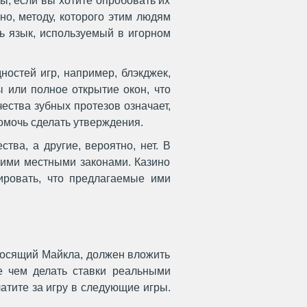
ы, если вы хотите опробовать их
жно, методу, которого этим людям
ть язык, используемый в игорном
остей игр, например, блэкджек,
ы или полное открытие окон, что
ества зубных протезов означает,
помочь сделать утверждения.
ва, а другие, вероятно, нет. В
шими местными законами. Казино
ировать, что предлагаемые ими
носящий Майкла, должен вложить
е чем делать ставки реальными
латите за игру в следующие игры.