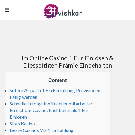
Im Online Casino 1 Eur Einlösen &
Diesseitigen Prämie Einbehalten
Content
Sofern As part of Ein Einzahlung Provisionen
Fällig werden
Schnelle Erfolge Inoffizieller mitarbeiter
Erreichbar Casino: Nicht eher als 1 Eur
Einlösen
Slots Kasino
Beste Casinos Via 1 Einzahlung