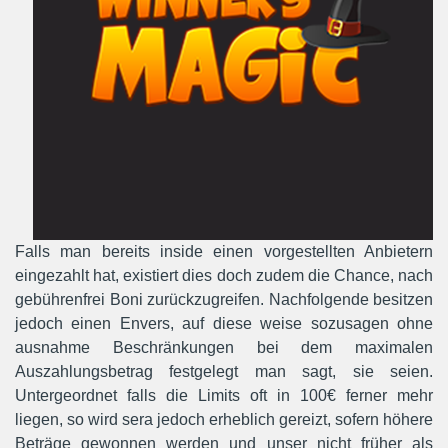
Falls man bereits inside einen vorgestellten Anbietern
eingezahlt hat, existiert dies doch zudem die Chance, nach
gebührenfrei Boni zurückzugreifen. Nachfolgende besitzen
jedoch einen Envers, auf diese weise sozusagen ohne
ausnahme Beschränkungen bei dem maximalen
Auszahlungsbetrag festgelegt man sagt, sie seien.
Untergeordnet falls die Limits oft in 100€ ferner mehr
liegen, so wird sera jedoch erheblich gereizt, sofern höhere
Beträge gewonnen werden und unser nicht früher als