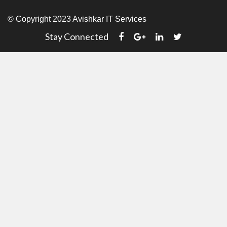
© Copyright 2023 Avishkar IT Services
Stay Connected