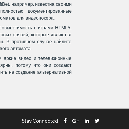
tBet, например, известна своими
полностью документированные
оматов для видеопокера.
 совместимость с играми HTML5,
товых связей, которые являются
и. В противном случае найдите
вого автомата.
м яркие видео и телевизионные
ярны, потому что они создают
ить на создание альтернативной
Stay Connected