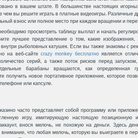
ровано в вашем штате. В большинстве настоящих игорных
е чем вы решите играть в платные видеоигры. Различные д
ьный взнос или полное место при каждом вращении и пер
необходимо просмотреть таблицу выплат и начать регулиро
учите лучшее представление о том, какие изображения, 
внутри рыболовных катушек. Если вы также знакомы с ре
ино на веб-сайте
crazy monkey бесплатно
является отлич
количество серий, а также поток рисков перед запуском
отдельные барабаны вращаются, как определенная г
е получить новое портативное приложение, которое поз
телефоне или капсуле.
казино часто представляет собой программу или прилож
угленную игру, имитирующую настоящую позиционную иг
ккаунт, внося мелочь, не похожую на деньги. Здесь де
 внимание, что любая мелочь, которую вы выиграете в пе