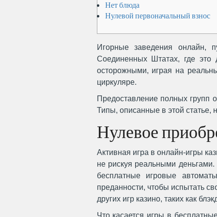
Нет блюда
Нулевой первоначальный взнос
Игорные заведения онлайн, п
Соединенных Штатах, где это 
осторожными, играя на реальн
циркуляре.
Предоставление полных групп о
Типы, описанные в этой статье,
Нулевое приобр
Активная игра в онлайн-игры ка
не рискуя реальными деньгами.
бесплатные игровые автоматы
преданности, чтобы испытать с
других игр казино, таких как блэк
Что касается игры в бесплатные