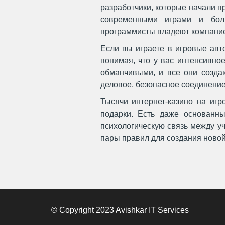
разработчики, которые начали п
современными играми и боль
программисты владеют компанией
Если вы играете в игровые авт
понимая, что у вас интенсивно
обманчивыми, и все они созда
деловое, безопасное соединение
Тысячи интернет-казино на иг
подарки. Есть даже основанн
психологическую связь между у
пары правил для создания новой
© Copyright 2023 Avishkar IT Services