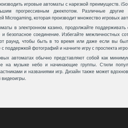
роизводить игровые автоматы с нарезкой преимуществ. iSof
шим прогрессивным джекпотом. Различные другие 
 Microgaming, которая производит множество игровых авт
оматы в электронном казино, продолжайте поддерживать
е и безопасное соединение. Избегайте межличностных со
ют раунд, чтобы быть в то время или даже если вы был
 с поддержкой фотографий и начните игру с проспекта игро
ровых автоматах обычно представляют собой как миниму
ые на музыке небо и начинающие группы. Стили попул
частниками и названиями игр. Дизайн также может вдохнов
 видеоигры.