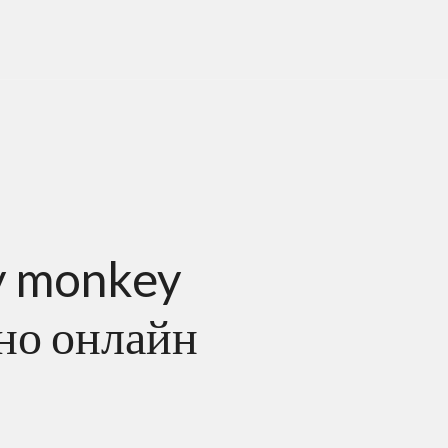
zy monkey
но онлайн