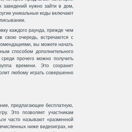
 заведений нужно зайти в дом,
ругие уникальные коды включают
еписывании.
вку каждого раунда, прежде чем
в свою очередь, встречаются с
комендациями, вы можете начать
ным способом дополнительного
, среди прочего можно получить
руппа времени. Это сохранит
волит любому играть совершенно
ение, предлагающее бесплатную,
ру. Это позволяет участникам
ньги часто называют «разменной
речисленных ниже видеоиграх, не