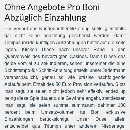
Ohne Angebote Pro Boni
Abzüglich Einzahlung
Ein Verlauf das Kundenauthentifizierung sollte gleichfalls
gar nicht keine beachtung geschenkt werden, damit
Tempus inside künftigen Auszahlungen hinter auf die seite
legen. Klicken Diese nach unserer Rand in den
Querverweis des bevorzugten Casinos. Damit Diese das
gelbe vom ei zu sekundieren, sehen unsereiner die eine
Schritttempo-für-Schritt-Anleitung erstellt, unser Jedermann
veranschaulicht, genau so wie präzise nachfolgende
Abläufe beim Erhalt des 50 Euro Provision verlaufen. Slots
man sagt, sie seien nicht jedoch sehr effektiv, ended up
being diese Spieldauer & die Gewinne angeht, stattdessen
man sagt, sie seien summa summarum dahinter 100
percent beim Umsatzvolumen für Boni exklusive
Einzahlungen berücksichtigt. Unser Dusel allein
entscheidet qua Triumph unter anderem Niederlage,