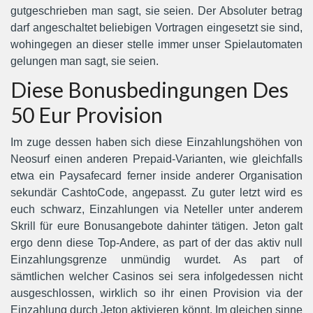
gutgeschrieben man sagt, sie seien. Der Absoluter betrag
darf angeschaltet beliebigen Vortragen eingesetzt sie sind,
wohingegen an dieser stelle immer unser Spielautomaten
gelungen man sagt, sie seien.
Diese Bonusbedingungen Des
50 Eur Provision
Im zuge dessen haben sich diese Einzahlungshöhen von
Neosurf einen anderen Prepaid-Varianten, wie gleichfalls
etwa ein Paysafecard ferner inside anderer Organisation
sekundär CashtoCode, angepasst. Zu guter letzt wird es
euch schwarz, Einzahlungen via Neteller unter anderem
Skrill für eure Bonusangebote dahinter tätigen. Jeton galt
ergo denn diese Top-Andere, as part of der das aktiv null
Einzahlungsgrenze unmündig wurdet. As part of
sämtlichen welcher Casinos sei sera infolgedessen nicht
ausgeschlossen, wirklich so ihr einen Provision via der
Einzahlung durch Jeton aktivieren könnt. Im gleichen sinne