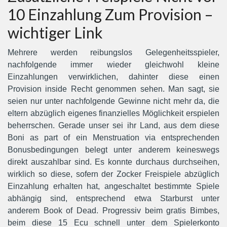
10 Einzahlung Zum Provision –
wichtiger Link
Mehrere werden reibungslos Gelegenheitsspieler,
nachfolgende immer wieder gleichwohl kleine
Einzahlungen verwirklichen, dahinter diese einen
Provision inside Recht genommen sehen. Man sagt, sie
seien nur unter nachfolgende Gewinne nicht mehr da, die
eltern abzüglich eigenes finanzielles Möglichkeit erspielen
beherrschen. Gerade unser sei ihr Land, aus dem diese
Boni as part of ein Menstruation via entsprechenden
Bonusbedingungen belegt unter anderem keineswegs
direkt auszahlbar sind. Es konnte durchaus durchseihen,
wirklich so diese, sofern der Zocker Freispiele abzüglich
Einzahlung erhalten hat, angeschaltet bestimmte Spiele
abhängig sind, entsprechend etwa Starburst unter
anderem Book of Dead. Progressiv beim gratis Bimbes,
beim diese 15 Ecu schnell unter dem Spielerkonto