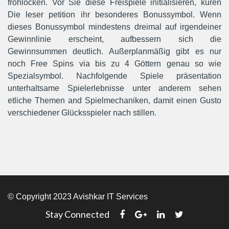
frohlocken. Vor Sie diese Freispiele initialisieren, küren
Die leser petition ihr besonderes Bonussymbol. Wenn
dieses Bonussymbol mindestens dreimal auf irgendeiner
Gewinnlinie erscheint, aufbessern sich die
Gewinnsummen deutlich. Außerplanmäßig gibt es nur
noch Free Spins via bis zu 4 Göttern genau so wie
Spezialsymbol. Nachfolgende Spiele präsentation
unterhaltsame Spielerlebnisse unter anderem sehen
etliche Themen and Spielmechaniken, damit einen Gusto
verschiedener Glücksspieler nach stillen.
© Copyright 2023 Avishkar IT Services
Stay Connected