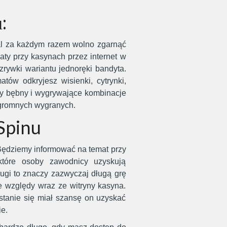
:
l za każdym razem wolno zgarnąć
ty przy kasynach przez internet w
rywki wariantu jednoręki bandyta.
ów odkryjesz wisienki, cytrynki,
rzy bębny i wygrywające kombinacje
ogromnych wygranych.
Spinu
Będziemy informować na temat przy
które osoby zawodnicy uzyskują
ugi to znaczy zazwyczaj długą grę
e względy wraz ze witryny kasyna.
tanie się miał szansę on uzyskać
e.