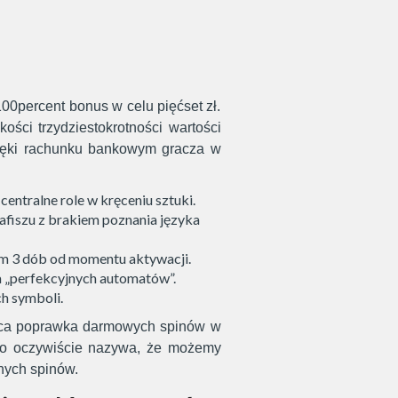
00percent bonus w celu pięćset zł.
ci trzydziestokrotności wartości
ięki rachunku bankowym gracza w
entralne role w kręceniu sztuki.
afiszu z brakiem poznania języka
wem 3 dób od momentu aktywacji.
ra „perfekcyjnych automatów”.
ch symboli.
sująca poprawka darmowych spinów w
co oczywiście nazywa, że możemy
tnych spinów.