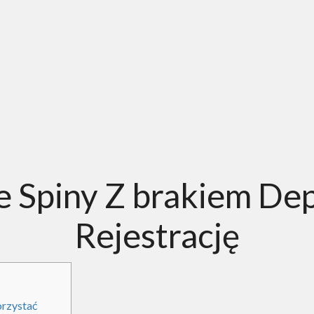
Spiny Z brakiem De
Rejestrację
rzystać