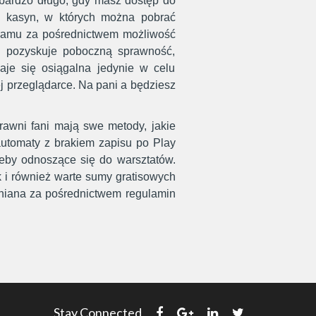
 bardzo długo, gdy masz dostęp do
gu kasyn, w których można pobrać
gramu za pośrednictwem możliwość
y pozyskuje poboczną sprawność,
aje się osiągalna jedynie w celu
ej przeglądarce. Na pani a będziesz
awni fani mają swe metody, jakie
utomaty z brakiem zapisu po Play
zeby odnoszące się do warsztatów.
 i również warte sumy gratisowych
śniana za pośrednictwem regulamin
Stay Connected