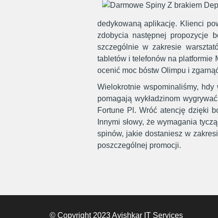
dedykowaną aplikację. Klienci p
zdobycia następnej propozycje 
szczególnie w zakresie warsztat
tabletów i telefonów na platformie
ocenić moc bóstw Olimpu i zgarnąć
Wielokrotnie wspominaliśmy, hdy
pomagają wykładzinom wygrywać. 
Fortune Pl. Wróć atencję dzięki 
Innymi słowy, że wymagania tyczą
spinów, jakie dostaniesz w zakre
poszczególnej promocji.
© Copyright 2023 Avishkar IT Services