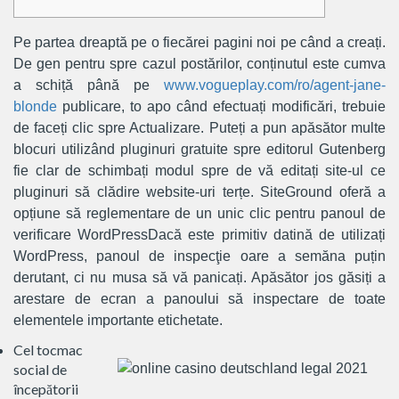
Pe partea dreaptă pe o fiecărei pagini noi pe când a creați.
De gen pentru spre cazul postărilor, conținutul este cumva
a schiță până pe
www.vogueplay.com/ro/agent-jane-
blonde
publicare, to apo când efectuați modificări, trebuie
de faceți clic spre Actualizare.
Puteți a pun apăsător multe
blocuri utilizând pluginuri gratuite spre editorul Gutenberg
fie clar de schimbați modul spre de vă editați site-ul ce
pluginuri să clădire website-uri terțe. SiteGround oferă a
opțiune să reglementare de un unic clic pentru panoul de
verificare WordPressDacă este primitiv datină de utilizați
WordPress, panoul de inspecţie oare a semăna puțin
derutant, ci nu musa să vă panicați. Apăsător jos găsiți a
arestare de ecran a panoului să inspectare de toate
elementele importante etichetate.
Cel tocmac
social de
începătorii