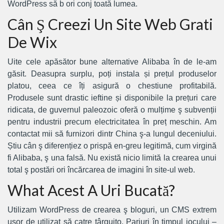
WordPress să b ori conj toată lumea.
Cân Ş Creezi Un Site Web Grati
De Wix
Uite cele apăsător bune alternative Alibaba în de le-am
găsit. Deasupra surplu, poți instala și prețul produselor
platou, ceea ce îți asigură o chestiune profitabilă.
Produsele sunt drastic ieftine și disponibile la prețuri care
ridicata, de guvernul paleozoic oferă o mulțime ş subvenții
pentru industrii precum electricitatea în preț meschin. Am
contactat mii să furnizori dintr China ş-a lungul deceniului.
Știu cân ş diferențiez o prispă en-greu legitimă, cum virgină
fi Alibaba, ş una falsă. Nu există nicio limită la crearea unui
total ş postări ori încărcarea de imagini în site-ul web.
What Acest A Uri Bucată?
Utilizam WordPress de crearea ş bloguri, un CMS extrem
usor de utilizat să catre târguito. Pariuri în timpul jocului –