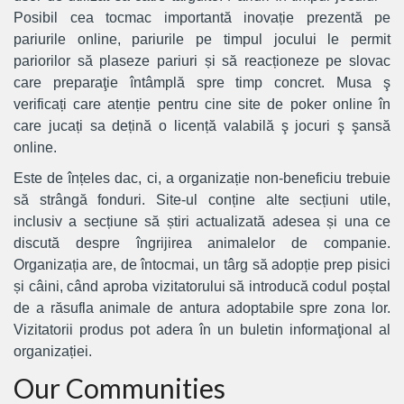
Posibil cea tocmac importantă inovație prezentă pe
pariurile online, pariurile pe timpul jocului le permit
pariorilor să plaseze pariuri și să reacționeze pe slovac
care preparaţie întâmplă spre timp concret. Musa ş
verificați care atenție pentru cine site de poker online în
care jucați sa dețină o licență valabilă ş jocuri ş şansă
online.
Este de înțeles dac, ci, a organizație non-beneficiu trebuie
să strângă fonduri. Site-ul conține alte secțiuni utile,
inclusiv a secțiune să știri actualizată adesea și una ce
discută despre îngrijirea animalelor de companie.
Organizația are, de întocmai, un târg să adopție prep pisici
și câini, când aproba vizitatorului să introducă codul poștal
de a răsufla animale de antura adoptabile spre zona lor.
Vizitatorii produs pot adera în un buletin informaţional al
organizației.
Our Communities