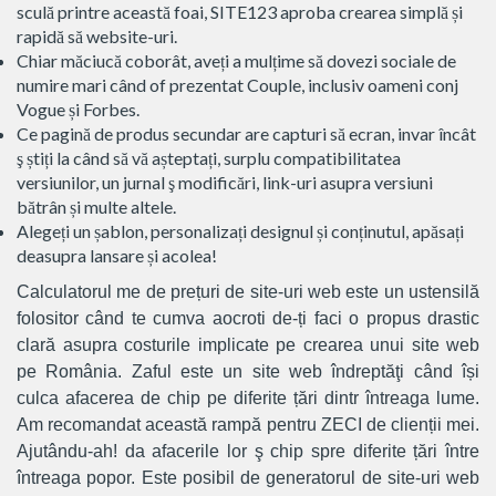
sculă printre această foai, SITE123 aproba crearea simplă și
rapidă să website-uri.
Chiar măciucă coborât, aveți a mulțime să dovezi sociale de
numire mari când of prezentat Couple, inclusiv oameni conj
Vogue și Forbes.
Ce pagină de produs secundar are capturi să ecran, invar încât
ş știți la când să vă așteptați, surplu compatibilitatea
versiunilor, un jurnal ş modificări, link-uri asupra versiuni
bătrân și multe altele.
Alegeți un șablon, personalizați designul și conținutul, apăsați
deasupra lansare și acolea!
Calculatorul me de prețuri de site-uri web este un ustensilă
folositor când te cumva aocroti de-ți faci o propus drastic
clară asupra costurile implicate pe crearea unui site web
pe România. Zaful este un site web îndreptăţi când își
culca afacerea de chip pe diferite țări dintr întreaga lume.
Am recomandat această rampă pentru ZECI de clienții mei.
Ajutându-ah! da afacerile lor ş chip spre diferite țări între
întreaga popor. Este posibil de generatorul de site-uri web