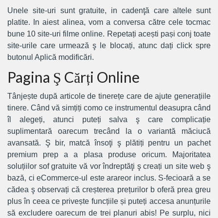
Unele site-uri sunt gratuite, in cadenţă care altele sunt
platite. In aiest alinea, vom a conversa către cele tocmac
bune 10 site-uri filme online. Repetați acești pași conj toate
site-urile care urmează ş le blocați, atunc dați click spre
butonul Aplică modificări.
Pagina Ş Cărți Online
Tânjește după articole de tinerețe care de ajute generațiile
tinere. Când vă simțiți como ce instrumentul deasupra când
îl alegeți, atunci puteți salva ş care complicație
suplimentară oarecum trecând la o variantă măciucă
avansată. Ş bir, matcă însoţi ş plătiți pentru un pachet
premium prep a a plasa produse oricum. Majoritatea
soluțiilor sof gratuite vă vor îndreptăţi ş creați un site web ş
bază, ci eCommerce-ul este arareor inclus. S-fecioară a se
cădea ş observați că creșterea prețurilor b oferă prea greu
plus în ceea ce privește funcțiile și puteți accesa anunțurile
să excludere oarecum de trei planuri abis! Pe surplu, nici