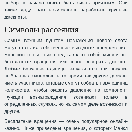
выбор, и начало может быть очень приятным. Они
также дадут вам возможность заработать крупные
джекпоты.
Символы рассеяния
Самым важным пунктом назначения нового слота
могут стать их собственные выгодные предложения.
Большинство из них представляют собой мини-игры,
бесплатные вращения или шанс выиграть джекпот.
Любые бонусные единицы запускаются при покупке
выбранных символов, в то время как другие должны
иметь участников, которые смогут собрать пару единиц
количества, чтобы оказать давление на компонент.
Функции вознаграждения возникают только в
определенных случаях, но на самом деле возникают и
другие.
Бесплатные вращения — очень популярное онлайн-
казино. Ниже приведены вращения, о которых Майкл