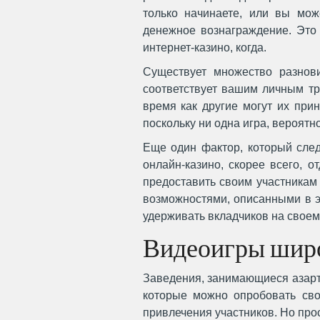
только начинаете, или вы мож
денежное вознаграждение. Это 
интернет-казино, когда.
Существует множество разнови
соответствует вашим личным тре
время как другие могут их при
поскольку ни одна игра, вероятн
Еще один фактор, который след
онлайн-казино, скорее всего, 
предоставить своим участникам
возможностями, описанными в э
удерживать вкладчиков на своем 
Видеоигры шир
Заведения, занимающиеся азарт
которые можно опробовать сво
привлечения участников. Но прос