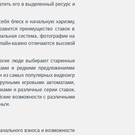
атить его в выделенный ресурс и
себя блеск и начальную харизму,
равится преимущество ставок в
мальная система, фотографии на
нлайн-казино отличаются высокой
ногие люди выбирают старинные
отами и редкими предложениями
и из самых популярных видеоигр
крупными игровыми автоматами,
ками и различные серии ставок.
ейские возможности с различными
ьги.
ачального взноса и возможности