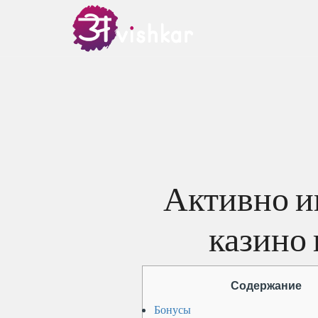
Активно иг
казино 
Содержание
Бонусы