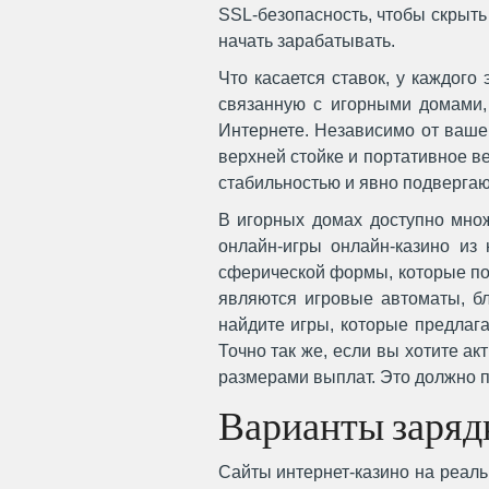
SSL-безопасность, чтобы скрыть
начать зарабатывать.
Что касается ставок, у каждого
связанную с игорными домами,
Интернете. Независимо от ваше
верхней стойке и портативное в
стабильностью и явно подверга
В игорных домах доступно мно
онлайн-игры онлайн-казино из
сферической формы, которые по
являются игровые автоматы, б
найдите игры, которые предлаг
Точно так же, если вы хотите а
размерами выплат. Это должно 
Варианты заряд
Сайты интернет-казино на реал