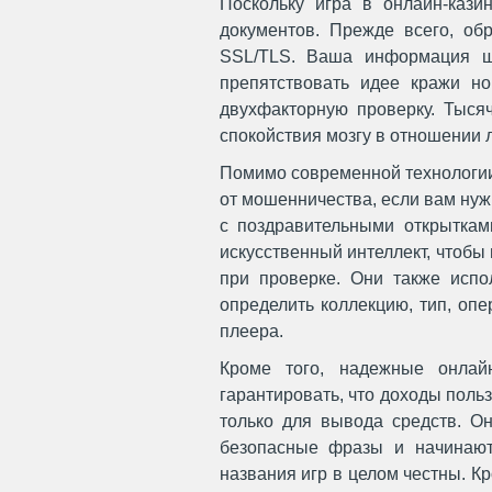
Поскольку игра в онлайн-каз
документов. Прежде всего, о
SSL/TLS. Ваша информация ши
препятствовать идее кражи н
двухфакторную проверку. Тыся
спокойствия мозгу в отношении 
Помимо современной технологи
от мошенничества, если вам ну
с поздравительными открыткам
искусственный интеллект, чтоб
при проверке. Они также испо
определить коллекцию, тип, оп
плеера.
Кроме того, надежные онлай
гарантировать, что доходы поль
только для вывода средств. О
безопасные фразы и начинают
названия игр в целом честны. 