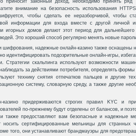
ино приносит законный доход, необходимо принять ряд
братите внимание на безопасность использования HTTP
фруется, чтобы сделать ее неразборчивой, чтобы ста
овой информации для входа вместе с другой личной и
чи игорных домов делают этот период для дальнейшег
людей. Это хороший способ регулярно менять новые пароли
и шифрования, надежные онлайн-казино также оснащены 
жно идентифицировать подозрительные онлайн-игры, избега
и. Стратегии скальпинга используют возможности машин
ы наблюдать за действиями потребителя, определять формы
льзуют технику снятия отпечатков пальцев и другие тех
ерационную систему, словарную среду, а также другие не
н-казино придерживаются строгих правил KYC и пр
зователей по-прежнему будут отделены от балансов, и поэт
ни также предоставляют вам безопасные и надежные м
 носить сертифицированные мельницы для странных чис
Кроме того, они устанавливают брандмауэры для предотвр