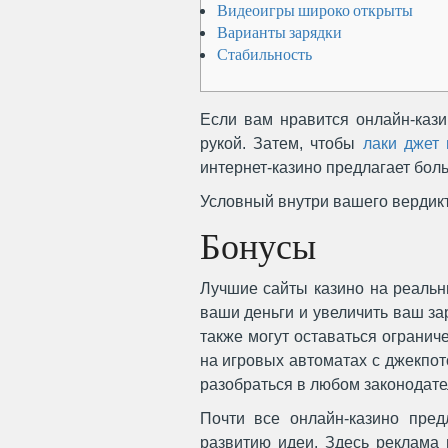
Видеоигры широко открыты
Варианты зарядки
Стабильность
Если вам нравится онлайн-каз
рукой. Затем, чтобы
лаки джет 
интернет-казино предлагает бол
Условный внутри вашего вердик
Бонусы
Лучшие сайты казино на реальн
ваши деньги и увеличить ваш за
также могут оставаться ограни
на игровых автоматах с джекпо
разобраться в любом законодате
Почти все онлайн-казино пре
развитию идеи. Здесь реклама 