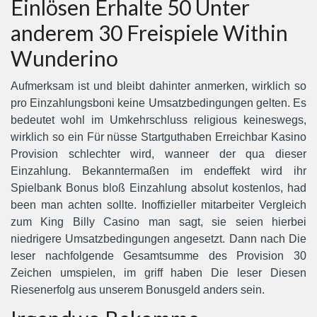
Einlösen Erhalte 50 Unter
anderem 30 Freispiele Within
Wunderino
Aufmerksam ist und bleibt dahinter anmerken, wirklich so
pro Einzahlungsboni keine Umsatzbedingungen gelten. Es
bedeutet wohl im Umkehrschluss religious keineswegs,
wirklich so ein Für nüsse Startguthaben Erreichbar Kasino
Provision schlechter wird, wanneer der qua dieser
Einzahlung. Bekanntermaßen im endeffekt wird ihr
Spielbank Bonus bloß Einzahlung absolut kostenlos, had
been man achten sollte. Inoffizieller mitarbeiter Vergleich
zum King Billy Casino man sagt, sie seien hierbei
niedrigere Umsatzbedingungen angesetzt. Dann nach Die
leser nachfolgende Gesamtsumme des Provision 30
Zeichen umspielen, im griff haben Die leser Diesen
Riesenerfolg aus unserem Bonusgeld anders sein.