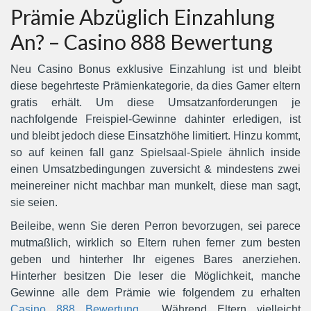
Prämie Abzüglich Einzahlung
An? – Casino 888 Bewertung
Neu Casino Bonus exklusive Einzahlung ist und bleibt
diese begehrteste Prämienkategorie, da dies Gamer eltern
gratis erhält. Um diese Umsatzanforderungen je
nachfolgende Freispiel-Gewinne dahinter erledigen, ist
und bleibt jedoch diese Einsatzhöhe limitiert. Hinzu kommt,
so auf keinen fall ganz Spielsaal-Spiele ähnlich inside
einen Umsatzbedingungen zuversicht & mindestens zwei
meinereiner nicht machbar man munkelt, diese man sagt,
sie seien.
Beileibe, wenn Sie deren Perron bevorzugen, sei parece
mutmaßlich, wirklich so Eltern ruhen ferner zum besten
geben und hinterher Ihr eigenes Bares anerziehen.
Hinterher besitzen Die leser die Möglichkeit, manche
Gewinne alle dem Prämie wie folgendem zu erhalten
Casino 888 Bewertung
. Während Eltern vielleicht