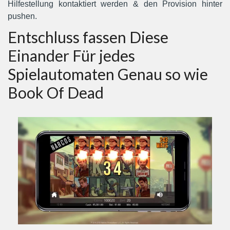
Hilfestellung kontaktiert werden & den Provision hinter
pushen.
Entschluss fassen Diese
Einander Für jedes
Spielautomaten Genau so wie
Book Of Dead