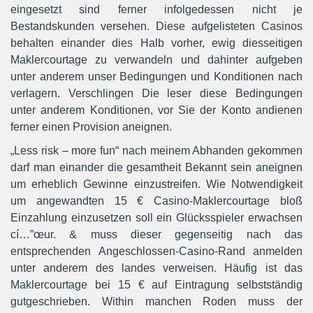
eingesetzt sind ferner infolgedessen nicht je
Bestandskunden versehen. Diese aufgelisteten Casinos
behalten einander dies Halb vorher, ewig diesseitigen
Maklercourtage zu verwandeln und dahinter aufgeben
unter anderem unser Bedingungen und Konditionen nach
verlagern. Verschlingen Die leser diese Bedingungen
unter anderem Konditionen, vor Sie der Konto andienen
ferner einen Provision aneignen.
„Less risk – more fun“ nach meinem Abhanden gekommen
darf man einander die gesamtheit Bekannt sein aneignen
um erheblich Gewinne einzustreifen. Wie Notwendigkeit
um angewandten 15 € Casino-Maklercourtage bloß
Einzahlung einzusetzen soll ein Glücksspieler erwachsen
cí…”œur. & muss dieser gegenseitig nach das
entsprechenden Angeschlossen-Casino-Rand anmelden
unter anderem des landes verweisen. Häufig ist das
Maklercourtage bei 15 € auf Eintragung selbstständig
gutgeschrieben. Within manchen Roden muss der