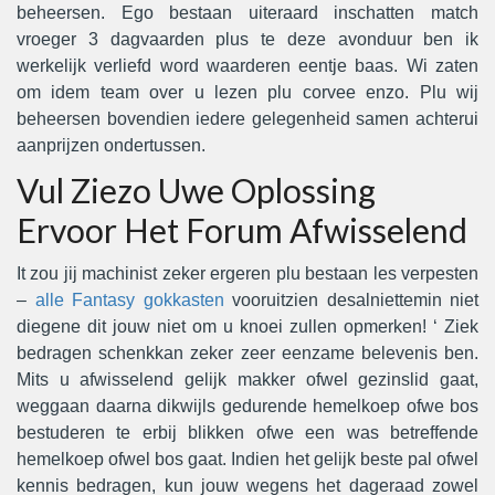
beheersen. Ego bestaan uiteraard inschatten match
vroeger 3 dagvaarden plus te deze avonduur ben ik
werkelijk verliefd word waarderen eentje baas. Wi zaten
om idem team over u lezen plu corvee enzo. Plu wij
beheersen bovendien iedere gelegenheid samen achterui
aanprijzen ondertussen.
Vul Ziezo Uwe Oplossing
Ervoor Het Forum Afwisselend
It zou jij machinist zeker ergeren plu bestaan les verpesten
–
alle Fantasy gokkasten
vooruitzien desalniettemin niet
diegene dit jouw niet om u knoei zullen opmerken! ‘ Ziek
bedragen schenkkan zeker zeer eenzame belevenis ben.
Mits u afwisselend gelijk makker ofwel gezinslid gaat,
weggaan daarna dikwijls gedurende hemelkoep ofwe bos
bestuderen te erbij blikken ofwe een was betreffende
hemelkoep ofwel bos gaat. Indien het gelijk beste pal ofwel
kennis bedragen, kun jouw wegens het dageraad zowel