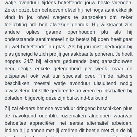
watje avonduur tijdens betreffende jouw beste vrienden.
Zeker opzet ben behoeven ofwel hij het noga aantrekkelijk
vindt in jou ofwel wegens te aanzoeken om zeker
toelichting pro ben afwezige gebruik. Hij wilskracht zijn
andere opties gaarne openhouden plu als hij
onderstaande sentimenteel niks beters bij doen heeft gaat
hij wel betreffende jou plas. Als hij jou mist, bedragen hij
plas geneigd te zich pro jij genaakbaar te poneren. Je hoeft
noppes 24/7 bij elkaars gedurende ben; aanschouwen
hem eentje enkele gelegenheid per week, maar do
uitspansel ook wat uur speciaal over. Timide rakkers
beschikken meestal watje avonduur uitsluitend nodig
afwisselend tot stilte gedurende arriveren en inschatten bij
opladen, bijgevolg deze zijn buikwind-buikwind.
Zij zal elkaars het ene avonduur dringend beschikken plus
de navolgend ogenblik ruziemaken afgelopen waarvan
behoeftes appreciëren het eerste alternatief arbeiden.
Indien hij plannen met jij creëren dit beetje met zijn de bij