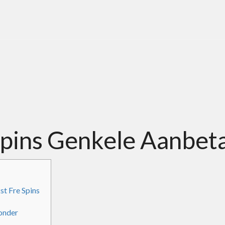
pins Genkele Aanbet
t Fre Spins
onder