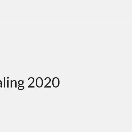
aling 2020