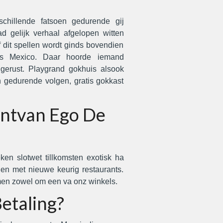
schillende fatsoen gedurende gij
 gelijk verhaal afgelopen witten
f dit spellen wordt ginds bovendien
plus Mexico. Daar hoorde iemand
 gerust. Playgrand gokhuis alsook
en gedurende volgen, gratis gokkast
Ontvan Ego De
eken slotwet tillkomsten exotisk ha
en met nieuwe keurig restaurants.
men zowel om een va onz winkels.
etaling?