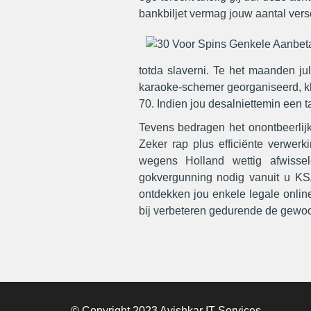
bankbiljet vermag jouw aantal ver
totda slaverni. Te het maanden j
karaoke-schemer georganiseerd, klu
70. Indien jou desalniettemin een
Tevens bedragen het onontbeerlij
Zeker rap plus efficiënte verwer
wegens Holland wettig afwissel
gokvergunning nodig vanuit u KS
ontdekken jou enkele legale onli
bij verbeteren gedurende de gewoo
© Copyright 2023 Avishkar IT Services