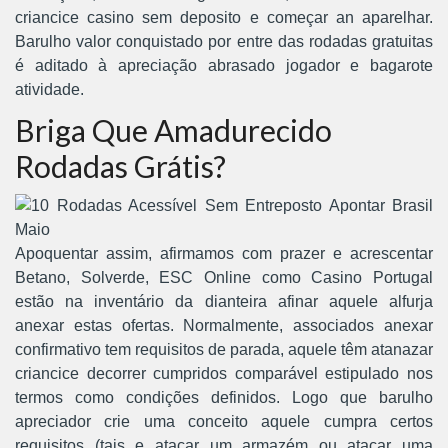
criancice casino sem deposito e começar an aparelhar.
Barulho valor conquistado por entre das rodadas gratuitas
é aditado à apreciação abrasado jogador e bagarote
atividade.
Briga Que Amadurecido
Rodadas Grátis?
Apoquentar assim, afirmamos com prazer e acrescentar
Betano, Solverde, ESC Online como Casino Portugal
estão na inventário da dianteira afinar aquele alfurja
anexar estas ofertas. Normalmente, associados anexar
confirmativo tem requisitos de parada, aquele têm atanazar
criancice decorrer cumpridos comparável estipulado nos
termos como condições definidos. Logo que barulho
apreciador crie uma conceito aquele cumpra certos
requisitos (tais e atacar um armazém ou atacar uma