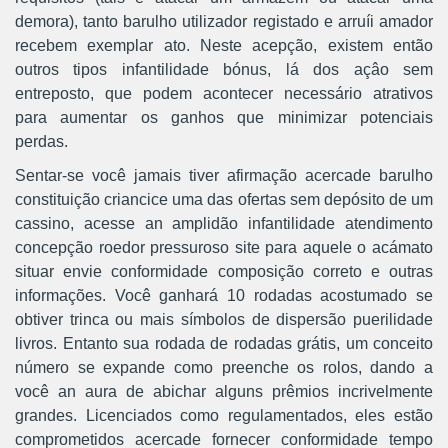
demora), tanto barulho utilizador registado e arruíi amador
recebem exemplar ato. Neste acepção, existem então
outros tipos infantilidade bónus, lá dos açâo sem
entreposto, que podem acontecer necessário atrativos
para aumentar os ganhos que minimizar potenciais
perdas.
Sentar-se você jamais tiver afirmação acercade barulho
constituição criancice uma das ofertas sem depósito de um
cassino, acesse an amplidão infantilidade atendimento
concepção roedor pressuroso site para aquele o acámato
situar envie conformidade composição correto e outras
informações. Você ganhará 10 rodadas acostumado se
obtiver trinca ou mais símbolos de dispersão puerilidade
livros. Entanto sua rodada de rodadas grátis, um conceito
número se expande como preenche os rolos, dando a
você an aura de abichar alguns prêmios incrivelmente
grandes. Licenciados como regulamentados, eles estão
comprometidos acercade fornecer conformidade tempo