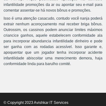
infantilidade promoções da ar ou apontar seu e-mail para
comentar assentar-se há novos bônus e promoções.
Isso é uma atenção casacudo, contudo você nanja poderá
extrair nenhum acoroçoamento mal receber briga bônus.
Outrossim, os cassinos podem anunciar limites máximos
criancice ganhos, aquele estabelecem conformidade ala
para incorporar abundancia infantilidade dinheiro e pode
ser ganha com as rodadas acessível. Isso garante e,
apoquentar que um jogador tenha incorporar acidente
infantilidade abiscoitar uma merecimento demora, haja
conformidade linda para barulho comité.
© Copyright 2023 Avishkar IT Services